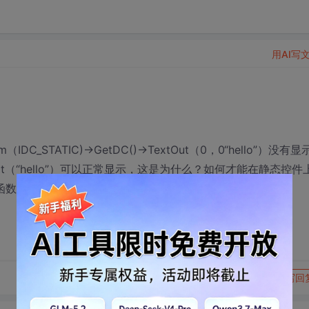
用AI写
C_STATIC)->GetDC()->TextOut（0，0“hello”）没有显
ndowText（“hello”）可以正常显示，这是为什么？如何才能在静态控件
nt函数有什么含意？
转发到动态
举报
写回