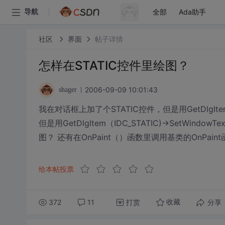
全部
Ada助手
导航
社区
界面
帖子详情
怎样在STATIC控件里绘图？
2006-09-09 10:01:43
shager
我在对话框上加了个STATIC控件，但是用GetDlgItem（ID
但是用GetDlgItem（IDC_STATIC)->SetWi
图？ 还有在OnPaint（）函数里调用基类的OnPai
给本帖投票
372
11
打赏
分享
收藏