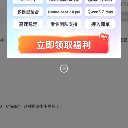
切换为时间
发表回
要用双缓冲，创建一个设备兼容的位图，然后在虚拟位图里面画？然后再把位图显
tOut（0，0“hello”）这种用法太不可取了。