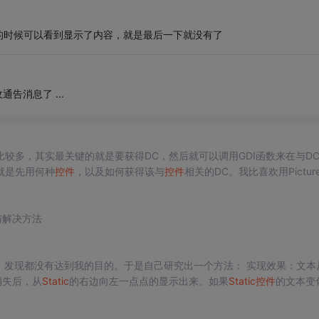
的时候可以看到显示了内容，就是最后一下就没有了
通告消息了 ...
较多，其实最关键的就是要获得DC，然后就可以调用GDI函数来在与D
就是先用何种
控件
，以及如何获得该与
控件
相关的DC。我比喜欢用Pictur
re的Properties
里
面的General选项卡
里
面的Rectangle组
与解决方法
源码，发现都没有达到我的目的。于是自己研究出一个方法： 实现效果：文本
消失后，从
Static
的右边向左一点点的显示出来。如果
Static
控件
的文本变
点点消失 设置Timer，T