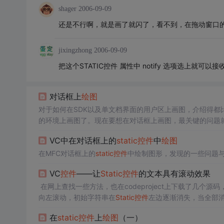
shager
2006-09-09
还是不行啊，就是画了就闪了，看不到，在拖动窗口
jixingzhong
2006-09-09
把这个STATIC控件 属性中 notify 选项选上就可以接收
对话框上
绘图
对于如何在SDK以及单文档界面的用户区上画图，介绍得都比
的环境上画图了。现在要想在对话框上画图，最关键的问题
，其实静态文本框
控件
也可以，但总觉得前都要专业一点。在Pictu
VC中在对话框上的
static
控件
中
绘图
在MFC对话框上的
static
控件
中绘制图形，发现的一些问题
VC
控件
——让
Static
控件
的文本具有滚动效果
在网上查找一些方法，也在codeproject上下载了几个
向左滚动，初始字符串在
Static
控件
左边逐渐消失，当全部
则滚动从头开始。实现方法分为两步：1. 从
Static
控件
左边一
在
static
控件
上
绘图
（一）