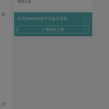
暂无公告
试试用AI创作助手写篇文章吧
+ 用AI写文章