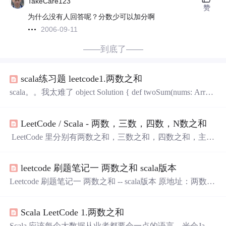
TakeCare123
赞
为什么没有人回答呢？分数少可以加分啊
2006-09-11
——到底了——
scala练习题 leetcode1.两数之和
scala。。我太难了 object Solution { def twoSum(nums: Array
[Int], target: Int): Array[Int] = { var res: Array[Int] = new Array
[Int](2); val len = nums.length; for( i <- 0 ...
LeetCode / Scala - 两数，三数，四数，N数之和
​ LeetCode 里分别有两数之和，三数之和，四数之和，主要
实现方法为 Python，Java，C++，下面使用 scala 分别实
现。
leetcode 刷题笔记一 两数之和 scala版本
Leetcode 刷题笔记一 两数之和 -- scala版本 原地址：两数之
和 问题描述： 题干： Given an array of integers, return indice
s of the two numbers such that they add up to a specific target. Y
Scala LeetCode 1.两数之和
ou may assume that each input would h...
Scala 应该每个大数据从业者都要会一点的语言，光会Java