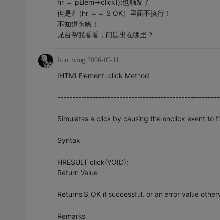
hr ＝ pElem->click();也触发了
但是if（hr ＝＝ S_OK）里面不执行！
不知道为啥！
兄台帮我看看，问题出在哪里？
lion_wing
2006-09-11
IHTMLElement::click Method
-------------------------------------------------------
Simulates a click by causing the onclick event to fi
Syntax
HRESULT click(VOID);
Return Value
Returns S_OK if successful, or an error value other
Remarks