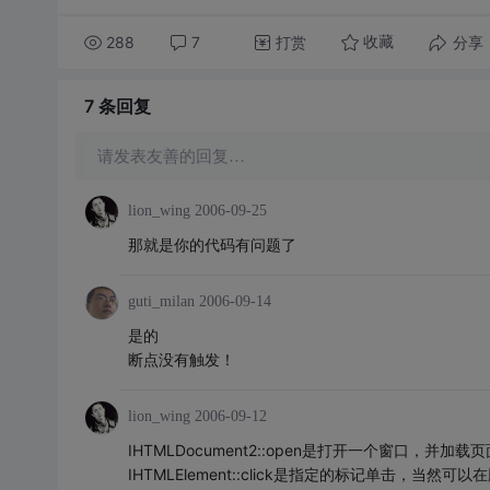
288
7
打赏
分享
收藏
7 条
回复
请发表友善的回复…
lion_wing
2006-09-25
那就是你的代码有问题了
guti_milan
2006-09-14
是的
断点没有触发！
lion_wing
2006-09-12
IHTMLDocument2::open是打开一个窗口，并加载页
IHTMLElement::click是指定的标记单击，当