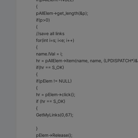
{
pAllElem->get_length(&p);
if(p>0)
{
//save all links
for(int i=s; i<e; i++)
{
name.lVal = i;
hr = pAllElem->item(name, name, (LPDISPATCH*)&
if(hr == S_OK)
{
if(pElem != NULL)
{
hr = pElem->click();
if (hr == S_OK)
{
GetMyLinks(0,67);
}
pElem->Release();