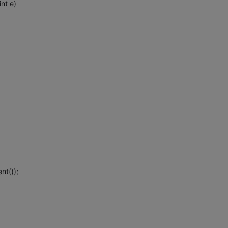
nt e)
t());