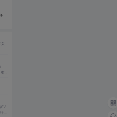
le
等关
数
出准确
常方
与SV
行np