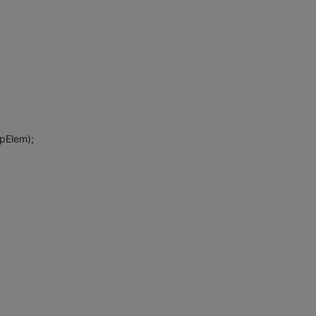
pElem);