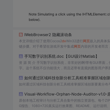
Note Simulating a click using the IHTMLElement::c
below).
IWebBrowser2 隐藏滚动条
本文详细介绍了使用Cocos2
dx
Win32进行
网页
嵌入的具体实
键步骤。对于希望在游戏开发中集成
网页
内容的开发者而言
手写数字识别系统.doc【GUI设计Matlab】
资 源 简 介 手写数字识别系统，非常好的啊!带有GUI界面
字。这个系统不仅功能强大，而且还带有直观的图形用户界面
的识别结果。这个系统可以在各种场景中使用，无论是学校
如何通过区域科技创新分析工具精准掌握区域创新要
便和实用的工具，你一定会喜欢它的！
如何通过区域科技创新分析工具精准掌握区域创新要素分布
Visual-Workflow-Orphan-Node-Auditor-v1
原创本地工程审计与分析工具合集中的独立资源包。每个ZI
G报告、1080×720真实运行效果图、README、运行说明、功