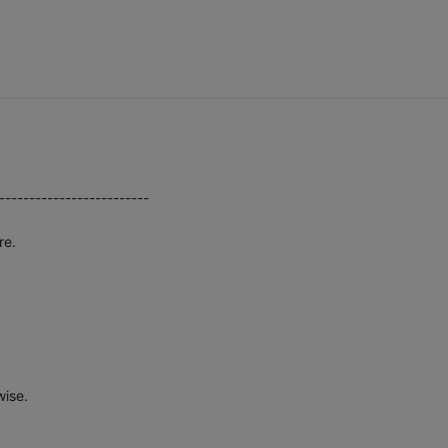
-------------------------
re.
wise.