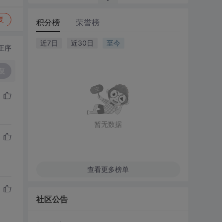
复
积分榜
荣誉榜
近7日
近30日
至今
正序
复
暂无数据
查看更多榜单
社区公告