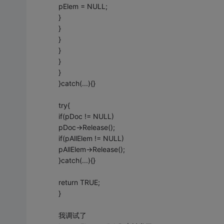
pElem = NULL;
}
}
}
}
}
}
}catch(...){}
try{
if(pDoc != NULL)
pDoc->Release();
if(pAllElem != NULL)
pAllElem->Release();
}catch(...){}
return TRUE;
}
我调试了