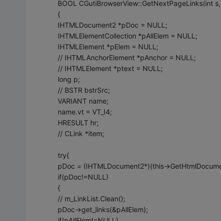
BOOL CGutiBrowserView::GetNextPageLinks(int s,i
{
IHTMLDocument2 *pDoc = NULL;
IHTMLElementCollection *pAllElem = NULL;
IHTMLElement *pElem = NULL;
// IHTMLAnchorElement *pAnchor = NULL;
// IHTMLElement *ptext = NULL;
long p;
// BSTR bstrSrc;
VARIANT name;
name.vt = VT_I4;
HRESULT hr;
// CLink *item;
try{
pDoc = (IHTMLDocument2*)(this->GetHtmlDocumen
if(pDoc!=NULL)
{
// m_LinkList.Clean();
pDoc->get_links(&pAllElem);
if(pAllElem!=NULL)