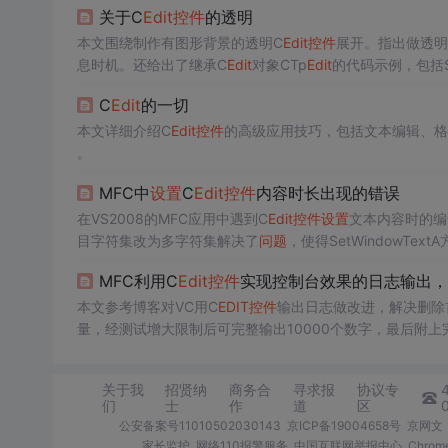
关于C
Edit
控件
的透明
显示。
本文围绕制作有图形背景的透明C
Edit
控件
展开。指出做透明
息时机。还给出了继承C
Edit
对象CTp
Edit
的代码示例，包括Su
C
Edit
的一切
本文详细介绍C
Edit
控件
的高级应用技巧，包括文本编辑、格
。
MFC中
设置
C
Edit
控件
内容时长出现的错误
在VS2008的MFC应用中遇到C
Edit
控件
设置
文本内容时的编译错
目字符集改为多字符集解决了
问题
，使得SetWindowTex
MFC利用C
Edit
控件
实现控制台效果的日志输出，
本文参考博客对VC用C
EDIT
控件
输出日志做改进，解决删除
量，经测试增大限制后可完整输出10000个数字，最后附
关于我
招贤纳
商务合
寻求报
协议专
们
士
作
道
区
公安备案号11010502030143
京ICP备19004658号
京网文〔
家长监护
网络110报警服务
中国互联网举报中心
Chro