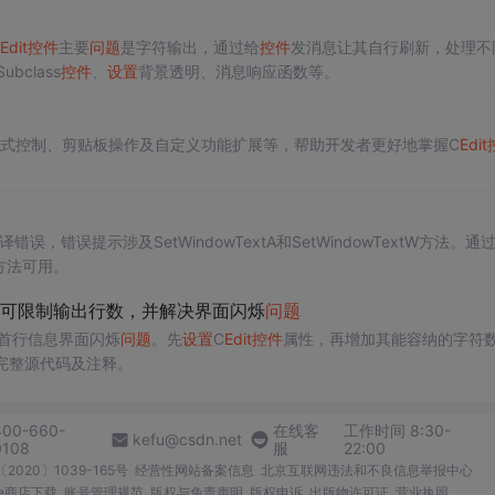
Edit
控件
主要
问题
是字符输出，通过给
控件
发消息让其自行刷新，处理不
bclass
控件
、
设置
背景透明、消息响应函数等。
式控制、剪贴板操作及自定义功能扩展等，帮助开发者更好地掌握C
Edit
误，错误提示涉及SetWindowTextA和SetWindowTextW方法。通
tA方法可用。
可限制输出行数，并解决界面闪烁
问题
首行信息界面闪烁
问题
。先
设置
C
Edit
控件
属性，再增加其能容纳的字符
上完整源代码及注释。
400-660-
在线客
工作时间 8:30-
kefu@csdn.net
0108
服
22:00
2020〕1039-165号
经营性网站备案信息
北京互联网违法和不良信息举报中心
me商店下载
账号管理规范
版权与免责声明
版权申诉
出版物许可证
营业执照