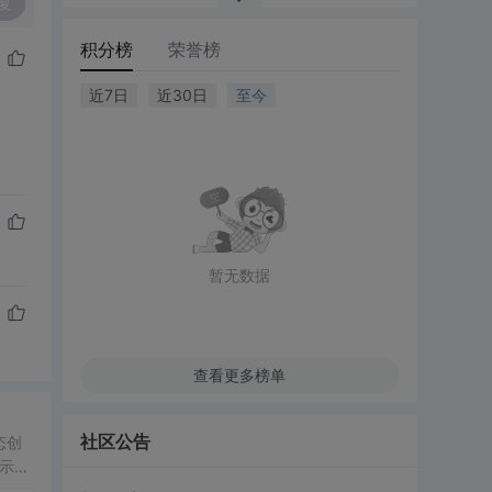
复
积分榜
荣誉榜
近7日
近30日
至今
暂无数据
查看更多榜单
社区公告
态创
示。
控件