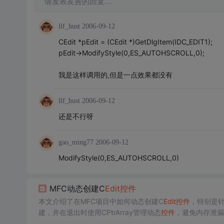
请发表友善的回复…
llf_hust
2006-09-12
CEdit *pEdit = (CEdit *)GetDlgItem(IDC_EDIT1);
pEdit->ModifyStyle(0,ES_AUTOHSCROLL,0);
我是这样调用的,但是一点效果都没有
llf_hust
2006-09-12
还是不行呀
gao_ming77
2006-09-12
ModifyStyle(0,ES_AUTOHSCROLL,0)
MFC动态创建C
Edit
控件
本文介绍了在MFC项目中如何动态创建C
Edit
控件
，特别是针对
建，并在退出时使用CPtrArray管理动态
控件
，避免内存泄漏
解决方案是只需删除CPtrArray链表中的
控件
指针，因为链表