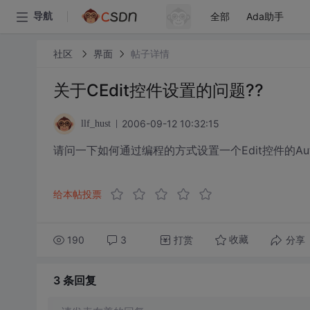
全部
Ada助手
导航
社区
界面
帖子详情
关于CEdit控件设置的问题??
2006-09-12 10:32:15
llf_hust
请问一下如何通过编程的方式设置一个Edit控件的Auto 
给本帖投票
190
3
打赏
分享
收藏
3 条
回复