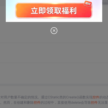
发表回
用户数量不确定的情况。通过CStatic类的Create()函数实现
控件
的动
。然而，在创建和删除
控件
的过程中，直接使用delete会导致
控件
无法显
中的指针是引用，删除链表中的指针即可释放内存，而不会影响已创建的