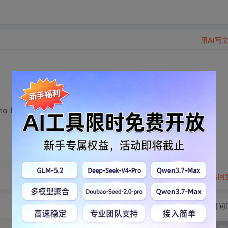
用AI写
HScroll属性呀.
转发到动态
举报
写回
切换为时间