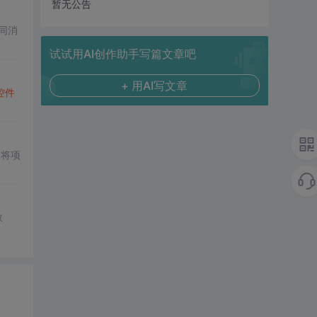
暂无公告
同消
试试用AI创作助手写篇文章吧
+ 用AI写文章
控件
过将项
数