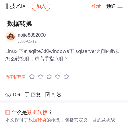
非技术区
登录
频道
加入
帖子详情
社区
非技术区
数据转换
nojie8882000
2006-09-12
Linux 下的sqlite3和windows下 sqlserver之间的数据
怎么转换呀，求高手指点呀？
给本帖投票
106
回复
打赏
什么是
数据
转换
？
本文探讨了
数据
转换
的概念，包括其定义、目的及挑战。
数据
转换
是将
数据
从一种格式
转换
为另一种格式的过程，