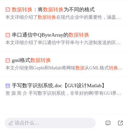
对于
数据
集成和管理至关重要。文章详细介绍了
数据
转换
数据
转换
：将
数据
转换
为不同的格式
的两个主要阶段：
数据
发现和
数据
映射，以及
数据
提取、
转换
和加载。此外，还讨论了
数据
转换
的常见原因，如
数
本文详细介绍了
数据
转换
在现代企业中的重要性，涵盖了
据
迁移、
数据
整合和
数据
富化。
核心概念、不同类型和格式的
转换
算法，提供代码示例，
讨论了实际应用场景、工具推荐，以及未来发展的趋势和
串口通信中QByteArray的
数据
转换
挑战。,
本文详细介绍了串口通信中字符串与十六进制发送的区
别，并深入探讨了QByteArray在
数据
转换
与处理中的应
用，包括十六进制与字符
转换
、数值
转换
、字符串数值转
gml格式
数据
转换
为各类数值等内容。
本文介绍使用Gephi和Matlab将网络
数据
从GML格式
转换
为
TXT和CSV格式的方法。通过简单步骤，实现不同格式间
的
数据
转换
，便于进一步的
数据
分析与处理。
手写数字识别系统.doc【GUI设计Matlab】
资 源 简 介 手写数字识别系统，非常好的啊!带有GUI界
面，使用方便! 详 情 说 明 用这个手写数字识别系统，你可
以轻松地识别手写数字。这个系统不仅功能强大，而且还
带有直观的图形用户界面（GUI），非常容易使用。你只
需要将手写数字输入系统，它将立即给出准确的识别结
说点什么…
果。这个系统可以在各种场景中使用，无论是学校、工作