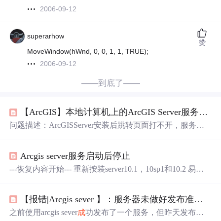
2006-09-12
superarhow
赞
MoveWindow(hWnd, 0, 0, 1, 1, TRUE);
2006-09-12
——到底了——
【ArcGIS】本地计算机上的ArcGIS Server服务启动后停止。某些服务在未由其他服务或程序使用时将自动停止
问题描述：ArcGISServer安装后跳转页面打不开，服务起
不来。 问题原因：卸载重装后目录没清干净， 参考：Arcg
is server服务启动后停止 一般是因为多次安装server，且后
Arcgis server服务启动后停止
面一次安装的路径和前面的一样，或者站点配置的时候，a
rcgisserver相关的目录和上一次安装的配置一样，导致 ps，
---恢复内容开始--- 重新按装server10.1，10sp1和10.2 易出
重新安装server时候，建议卸载arcgis server后将pro...
现服务无法启动。在管理中手动启动服务，出现如图1所示
的错误。 图1 错误信息 本人多次遇到用户
【报错|Arcgis sever 】：服务器未做好发布准备/服务正在停止...
反馈这问题，最初以为是因为360等流氓软件导致的，后来
发现，即使机器关闭防火墙，杀毒，qq管家等依然有这个
之前使用arcgis sever
成
功发布了一个服务，但昨天发布服
问题，通过对这个问题出现的场景进行分析发现，一般是