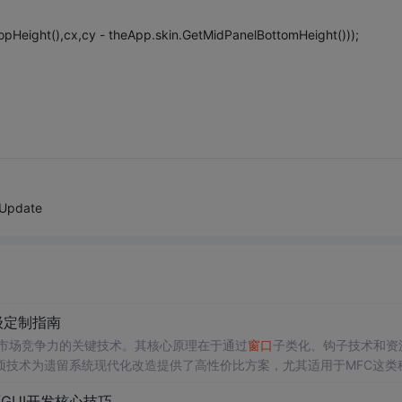
pHeight(),cx,cy - theApp.skin.GetMidPanelBottomHeight()));
Update
高级定制指南
市场竞争力的关键技术。其核心原理在于通过
窗口
子类化、钩子技术和资
项技术为遗留系统现代化改造提供了高性价比方案，尤其适用于MFC这类
不改动核心业务逻辑的前提下，快速实现
界面
的视觉升级，支持动态换肤
面GUI开发核心技巧