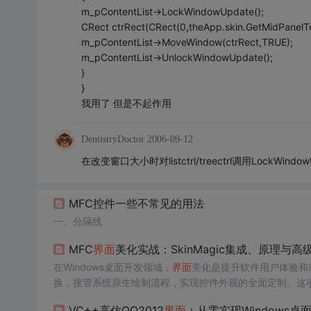
m_pContentList->LockWindowUpdate();
CRect ctrRect(CRect(0,theApp.skin.GetMidPanelTo
m_pContentList->MoveWindow(ctrRect,TRUE);
m_pContentList->UnlockWindowUpdate();
}
}
我用了 但是不起作用
DentistryDoctor
2006-09-12
在改变窗口大小时对listctrl/treectrl调用LockWindow
MFC控件一些不常见的用法
一、分隔线
MFC
界面
美化实战：SkinMagic集成、原理与
在Windows桌面开发领域，
界面
美化是提升软件用户体验和
换，接管系统原生绘制流程，实现控件外观的全面定制。这
但
界面
陈旧的框架。通过引入轻量级皮肤引擎，开发者能在
VC++高仿QQ2012
界面
：从零实现Windows桌