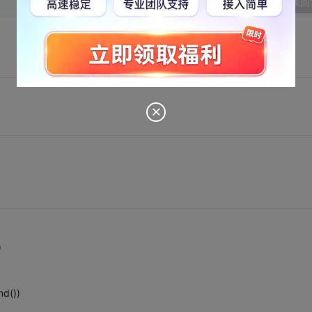
发表回
)
d())