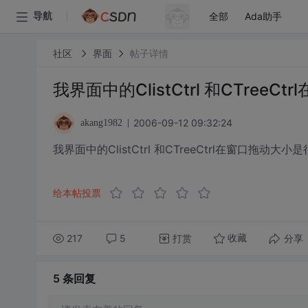
全部
Ada助手
导航
社区
界面
帖子详情
我界面中的ClistCtrl 和CTre
2006-09-12 09:32:24
akang1982
我界面中的ClistCtrl 和CTreeCtrl在窗口拖动
给本帖投票
217
5
打赏
分享
收藏
5 条
回复