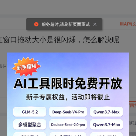
用AI写
服务超时,请刷新页面重试
eCtrl在窗口拖动大小是很闪烁，怎么解决呢
大小是很闪烁，怎么解决呢
转发到动态
举报
写回
切换为时间