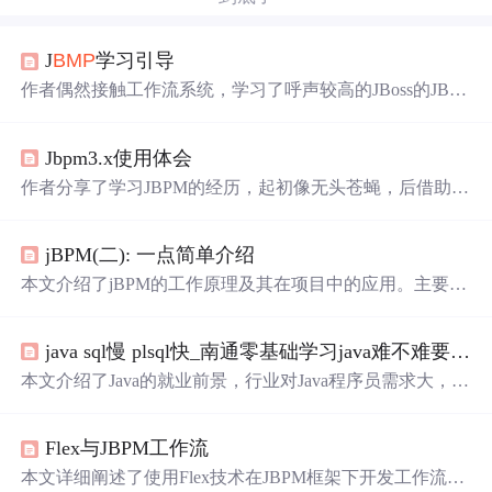
J
BMP
学习引导
作者偶然接触工作流系统，学习了呼声较高的JBoss的JBP
M工作流组件，并分享学习经历。介绍了JBPM学习资料，
还将搭建Struts+Hibernate+Spring+JBPM的文章审批系统，
Jbpm3.x使用体会
展示JBPM对流程的适配特性，同时给出了系统数据库环境
及业务表建表语句。
作者分享了学习JBPM的经历，起初像无头苍蝇，后借助网
上文档搭建起Extjs+dwr+jbpm简单环境，还能显示流程进
度图示。作者反思走了弯路，决定重构代码，并给出学习
jBPM(二): 一点简单介绍
建议，如看用户手册、浏览最新API等，强调要自己动手
掌握知识。
本文介绍了jBPM的工作原理及其在项目中的应用。主要内
容包括：jBPM的基本概念、核心组件、工作流的实现方式
及流程定义、执行与监测等关键环节。
java sql慢 plsql快_南通零基础学习java难不难要学多久？
本文介绍了Java的就业前景，行业对Java程序员需求大，待
遇好。还阐述了学习Java涉及的课程，包括常用核心组
件、Oracle高级课程、JavaEE规范等。同时指出Java程序员
Flex与JBPM工作流
核心竞争力是学习能力，推荐南通渡课计算机培训中心，
其师资经验丰富。
本文详细阐述了使用Flex技术在JBPM框架下开发工作流的