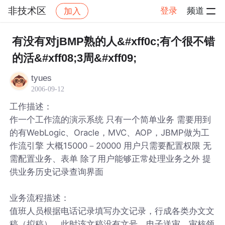
非技术区
登录
频道
加入
帖子详情
社区
非技术区
有没有对jBMP熟的人&#xff0c;有个很不错
的活&#xff08;3周&#xff09;
tyues
2006-09-12
工作描述：
作一个工作流的演示系统 只有一个简单业务 需要用到
的有WebLogic、Oracle，MVC、AOP，JBMP做为工
作流引擎 大概15000－20000 用户只需要配置权限 无
需配置业务、表单 除了用户能够正常处理业务之外 提
供业务历史记录查询界面
业务流程描述：
值班人员根据电话记录填写办文记录，行成各类办文文
稿（拟稿），此时该文稿没有文号，电子送审，审核领