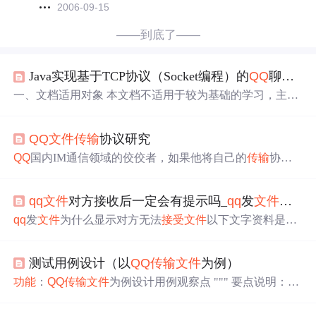
2006-09-15
——到底了——
Java实现基于TCP协议（Socket编程）的
QQ
聊天和
一、文档适用对象 本文档不适用于较为基础的学习，主要
面向需要提交类似要求的课程作业的同学，本文主要介绍
我的系统操作流程，文章最后附源代码。 基于Java语言，
QQ
文件
传输
协议研究
实现了TCP协议下的
QQ
聊天和
文件
传输
，主要涉及两个原
理： 1. Socket编程实现客户端和服务器之间传递消息 Java
QQ
国内IM通信领域的佼佼者，如果他将自己的
传输
协议
网络编程 之 socket 的用法与实现 2.
文件
传输
java模拟TCP
公开，那么用户的聊天就没有秘密可言，谁还会继续使用
通信--实现客户端上传
文件
到服...
其产品，所以
QQ
的缔造者们，创造了属于自己的私有
传输
qq
文件
对方接收后一定会有提示吗_
qq
发
文件
为什
协议。通过以上实验，我们可以知道
QQ
离线
传输
到服务
器，服务器对该
文件
的校验主要是依赖于
文件
的md5数
qq
发
文件
为什么显示对方无法
接受
文件
以下文字资料是由
值，并针对单独的客户端维护一个云存储空间，主要存放
(历史新知网www.lishixinzhi.com)小编为大家搜集整理后发
离线
文件
，当然为了减轻服务器压力，腾讯的存储时间也
布的内容，让我们赶快一起来看一下吧！
qq
发
文件
为什么
是有周期的，这一点还是
QQ
群存储时间相对永久，不过每
测试用例设计（以
QQ
传输
文件
为例）
显示对方无法
接受
文件
最常见的一种是有的人还在编辑。
个免费创建的
QQ
群也就10G容量。好了，下面开始进入我
然后忘记关掉要发送的
文件
了。而
QQ
又不会很显著的标明
功能
：
QQ
传输
文件
为例设计用例观察点 """ 要点说明：
们的主题，关于
QQ
传输
协议的探究。
发送的
文件
正在使用。所以有很多人都不知道怎么回事。
1、
QQ
支持的
文件
大小是否均能正常传送 2、
QQ
支持传送
我们把要发送的
文件
关闭在过一会就可以发送啦！另外就
的
文件
类型是否均可以传送 3、手动是否能将要传送的文