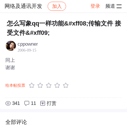
网络及通讯开发
登录
频道
加入
帖子详情
社区
网络及通讯开发
怎么写象qq一样功能&#xff08;传输文件 接
受文件&#xff09;
cppowner
2006-09-15
同上
谢谢
给本帖投票
341
11
打赏
全部评论