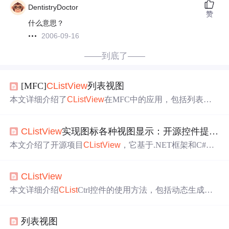
DentistryDoctor
赞
什么意思？
2006-09-16
——到底了——
[MFC]
CLi
st
View
列表视图
本文详细介绍了
CLi
st
View
在MFC中的应用，包括列表视
图的四种样式、初始化样式设置、创建步骤、操作方法以
及如何
修改
样式。重点讨论了在不同模式下，如大图标、
CLi
st
View
实现图标各种视图显示：开源控件提升Li
小图标
、列表和报表模式的特性，以及如何添加和编辑项
目，调整列宽，以及在程序运行中动态改变列表视图的样
本文介绍了开源项目
CLi
st
View
，它基于.NET框架和C#语
式。
言，为Li
st
View
控件图标管理提供可扩展、易维护的示
例。该项目支持多种视图模式，可灵活切换，适用于文件
CLi
st
View
管理器、图片浏览器等场景。其具有多种视图模式、灵活
图标管理等特点，能提升Li
st
View
显示效果和用户体验。
本文详细介绍
CLi
st
Ctrl控件的使用方法，包括动态生成、
样式设置、列和行的操作等，并提供了双击编辑单元格及
列排序的具体实现。
列表视图