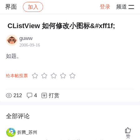
界面
登录
频道
加入
帖子详情
社区
界面
CListView 如何修改小图标&#xff1f;
guww
2006-09-16
如题。
给本帖投票
212
4
打赏
全部评论
折腾_苏州
赞