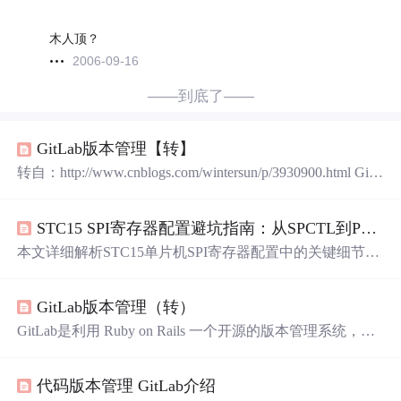
木人顶？
2006-09-16
——到底了——
GitLab版本管理【转】
转自：http://www.cnblogs.com/wintersun/p/3930900.html GitL
ab是利用 Ruby on Rails 一个开源的版本管理系统，实现一
个自托管的Git项目仓库，可通过Web界面进行访问公开的
STC15 SPI寄存器配置避坑指南：从SPCTL到P_SW1，一篇讲透所有细节
或者私人项目。它拥有与Github类似的功能，能够浏览源
代码，管理缺陷和注释。可以管理团队对仓库的访问，它
本文详细解析STC15单片机SPI寄存器配置中的关键细节，
非常易于浏览提交过的版本并提供一个文件历史库。团队
从SPCTL控制寄存器到P_SW1外设切换寄存器，全面揭示
成员可...
常见配置陷阱与解决方案。通过实际案例和代码示例，帮
GitLab版本管理（转）
助开发者避开SPI通信中的典型错误，提升嵌入式开发效
率。特别适合STC15单片机开发者参考。
GitLab是利用 Ruby on Rails 一个开源的版本管理系统，实
现一个自托管的Git项目仓库，可通过Web界面进行访问公
开的或者私人项目。它拥有与Github类似的功能，能够浏
代码版本管理 GitLab介绍
览源代码，管理缺陷和注释。可以管理团队对仓库的访