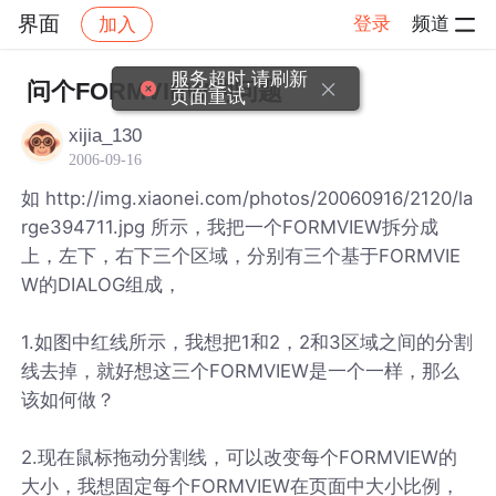
界面
登录
频道
加入
帖子详情
社区
界面
服务超时,请刷新
问个FORMVIEW的问题
页面重试
xijia_130
2006-09-16
如 http://img.xiaonei.com/photos/20060916/2120/la
rge394711.jpg 所示，我把一个FORMVIEW拆分成
上，左下，右下三个区域，分别有三个基于FORMVIE
W的DIALOG组成，
1.如图中红线所示，我想把1和2，2和3区域之间的分割
线去掉，就好想这三个FORMVIEW是一个一样，那么
该如何做？
2.现在鼠标拖动分割线，可以改变每个FORMVIEW的
大小，我想固定每个FORMVIEW在页面中大小比例，