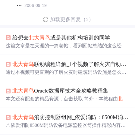
2006-09-19
加载更多回复（5）
给想去
北大青鸟
或是其他机构培训的同学
这篇文章是在天涯的一篇老帖，看到回帖总结的这么经
典，就整理一下，想去
北大青鸟
或者其他培训机构学习的
同学可以看看 这是我仔细阅读了一些关于
北大青鸟
的网络
北大青鸟
联动编程详解_1个视频了解火灾自动报警系统联动全过程！
资料后的观感，请大家指正： 第一个方面，从课程内容和
就业上来看： 1，
北大青鸟
的课程严格来说确实是比较宽
通过本视频可更直观的了解火灾时建筑消防设施是怎么联
泛和基础的，应该算是对一个有志成为程序员的青年的初
动的。视频来源：青鸟消防精彩内容推荐海湾GST海湾：
步训练 2，如果只是高中毕业而且又没有什么计算机基础
设备定义模板填写说明海湾：GST-XG9000S消防应急广播
（...
北大青鸟
Oracle数据库技术全攻略教程集
系统的技术调试海湾：GST-TS9000消防电话系统的技术调
试海湾：GST5000火灾报警控制器技术调试视频指导海
本文还有配套的精品资源，点击获取 简介：本教程由
北大
湾：GST200、GST5000主机远程调试指导海湾：GST-BM
青鸟
教育机构出品，以PPT形式系统讲解Oracle数据库的基
Q-2电子编码器的简单操作方法海湾：应急照明集中...
础知识及高级特性。内容包括数据库架构、SQL语法、PL/
北大青鸟
消防控制器组网_依爱消防：8500M消防设备电源监控器操作
SQL编程、数据库设计与规范化理论、数据库管理、安全
与权限管理以及高级特性。教程旨在为IT专业人士在数据
△依爱消防8500M消防设备电源监控器简操作精彩内容推
库管理工作上打下坚实基础。 1. Oracle数据库基础介绍 1.1
荐海湾GST海湾：消防模块接线图(2020版)海湾：设备定义