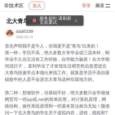
非技术区
登录
频道
加入
帖子详情
社区
非技术区
服务超时,请刷新
北大青鸟的几种人
页面重试
dadi0189
2006-09-19
首先声明我不是牛人，但我更不是“青鸟”出来的！
第一种：学历不高，绝大多数大专毕业或三流本科，刚
毕业不久但又没有工作经验，自学能力极差！在大学期
间混日子， 直到毕业了才发现生活艰苦然后急需进北
大青鸟快速学点本领出来找工作。就算是学历不高但基
础较牛的人是不会进北大青鸟这种垃圾地方的。
第二种：想做软件，但基础不好，绝大多数只会学做做
网页写一些jsp或.net的简单应用，对计算机原理，网
络结构，操作系统原理和一些基本算法相当无知！随便
问一下北大青鸟的学生关于虚拟内存，进程，线程和T