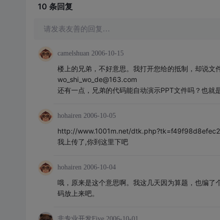
10 条
回复
请发表友善的回复…
camelshuan
2006-10-15
楼上的兄弟，不好意思。我打开您给的抵制，却说文
wo_shi_wo_de@163.com
还有一点，兄弟的代码能自动演示PPT文件吗？也就是
hohairen
2006-10-05
http://www.1001m.net/dtk.php?tk=f49f98d8efec
我上传了,你到这里下吧
hohairen
2006-10-04
哦，原来是这个意思啊。我这几天因为算题，也编了
码放上来吧。
非专业开发Five
2006-10-01