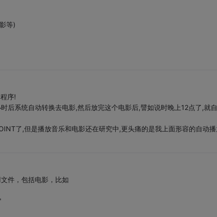
电影等)
程序!
,半个小时后系统自动转换去电影,然后放完这个电影后,譬如说时晚上12点了,就
POINT了,但是播放音乐和电影还在研究中,更头痛的是我上面形容的自动播
所用文件，包括电影，比如
"