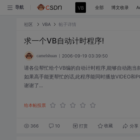
全部
博文收录
A
导航
社区
VBA
帖子详情
求一个VB自动计时程序!
2006-09-19 03:39:50
camelshuan
请各位帮忙给个VB编的自动计时程序,能够自动跑当前时
如果高手能更帮忙的话,此程序能同时播放VIDEO和PO
谢谢了...
给本帖投票
366
10
打赏
分享
收藏