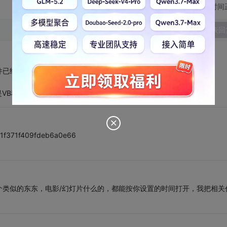
切换为时间
发表回
件已经不在了。能否发到我的邮箱啊？
VB程序一跑，PPT文件就自动从头播放到尾。。谢谢您啊
21f371f409fdeb6a0e66
个类似的东东，电影/幻灯片什么的，都能按你设置的时间打开，我把相关