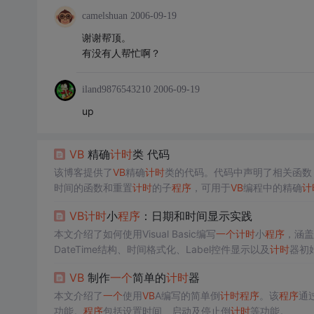
camelshuan
2006-09-19
谢谢帮顶。
有没有人帮忙啊？
iland9876543210
2006-09-19
up
VB
精确
计时
类 代码
该博客提供了
VB
精确
计时
类的代码。代码中声明了相关函数
时间的函数和重置
计时
的子
程序
，可用于
VB
编程中的精确
计
VB
计时
小
程序
：日期和时间显示实践
本文介绍了如何使用Visual Basic编写
一个
计时
小
程序
，涵盖
DateTime结构、时间格式化、Label控件显示以及
计时
器初
VB
制作
一个
简单的
计时
器
本文介绍了
一个
使用
VB
A编写的简单倒
计时
程序
。该
程序
通
功能。
程序
包括设置时间、启动及停止倒
计时
等功能。