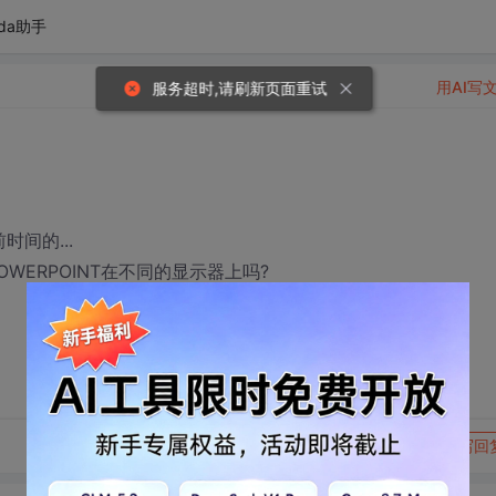
da助手
用AI写
服务超时,请刷新页面重试
间的...
WERPOINT在不同的显示器上吗?
转发到动态
举报
写回