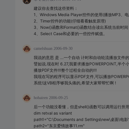
建议你去查找这些资料：
1、Windows Media Player控件的使用(播放MP3、
2、Timer控件的功能(仔细看看触发原理)
3、Now()函数和Format()函数结合读出系统当前时间
4、Select Case和必要的一些控件赋值。
camelshuan
2006-09-30
我说的意思 是 ...一个自动 计时和自动轮流播放文件的
譬如说.现在时 6.27,我要求播放POWERPOINT
播放PDF文件!!!整个过程全自动的!!!
我现在写的程序可以显示PDF文件,可以播放POWER
系统!这VB程序够我头痛的,希望大家帮帮忙啊 !
hohairen
2006-09-25
后一个功能没看懂，但是shell()函数可以调用运行
dim retval as variant
path1="C:\Documents and Settings\new\桌面\电影
path2="东京爱情故事11.rm"