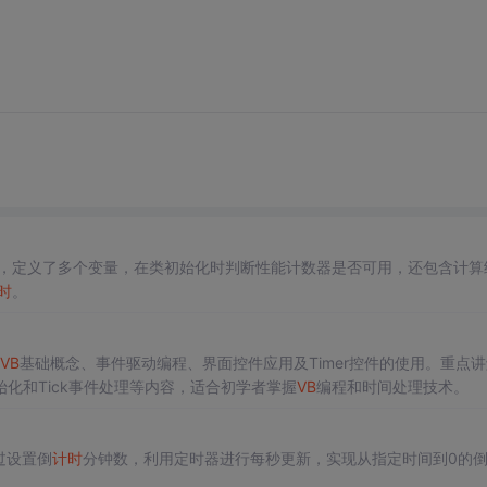
，定义了多个变量，在类初始化时判断性能计数器是否可用，还包含计算
时
。
VB
基础概念、事件驱动编程、界面控件应用及Timer控件的使用。重点
始化和Tick事件处理等内容，适合初学者掌握
VB
编程和时间处理技术。
过设置倒
计时
分钟数，利用定时器进行每秒更新，实现从指定时间到0的