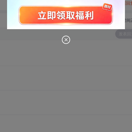
转发到动态
举报
写回
切换为时间
发表回