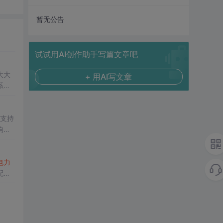
暂无公告
试试用AI创作助手写篇文章吧
大大
+ 用AI写文章
系统
中，
，赢
时支持
响
此之
电力
配具
，管
）