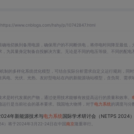
s://www.cnblogs.com/hshy/p/10742847.html
准确地切换到备用电源，确保用户的不间断供电，将停电时间降至最低，
求，为其量身定制备自投解决方案。无论是不同的电压等级、不同的配电
景，国高电气都能提供合适的备自投装置和配套的技术支持。在实际应用
考验，始终保持着稳定的性能和可靠的运行。其备自投装置以卓越的品质
、机制的多样化系统优化模型，可结合实际分析需求自定义运行规则，同
含风电、光伏、光热、友好型电站在内的新能源场站模型，含负荷、需求
压缩空气、氢储在内的储能模型，含交流、直流在内的网架结构模型，除
的库容式水电两种模型，能源基地模型及分区约束模型。
技术是时代发展的产物，通过使用技术能够有效提高运行的质量和效率。
稳运行是当前社会的基本要求。我国地大物博，对于
电力系统
的调度与分
用当中，能够有效实现
电力系统
自动化，使电能在生产和运输的过程当中
2024年新能源技术与
电力系统
国际学术研讨会（NETPS 2024
本文便对智能技术在
电力系统
自动化中的应用进行研究。
24）将于2024年3月22-24日在中国
南京
隆重举行。