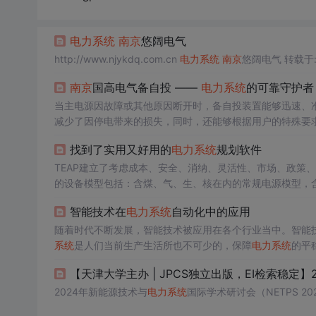
电力系统
南京
悠阔电气
http://www.njykdq.com.cn
电力系统
南京
悠阔电气 转载于:http
南京
国高电气备自投 ——
电力系统
的可靠守护者
当主电源因故障或其他原因断开时，备自投装置能够迅速、
减少了因停电带来的损失，同时，还能够根据用户的特殊要
结构，不同的切换逻辑要求，还是特殊的工作环境和应用场
找到了实用又好用的
电力系统
规划软件
国高电气的备自投装置经受住了各种复杂环境和恶劣条件的
得了广大用户的信赖。
TEAP建立了考虑成本、安全、消纳、灵活性、市场、政策
的设备模型包括：含煤、气、生、核在内的常规电源模型，
应、源网荷储一体化在内的负荷侧模型，含抽蓄、电化学、
智能技术在
电力系统
自动化中的应用
外水电提供了三段式水电、考虑含梯级水库约束和流域关系
随着时代不断发展，智能技术被应用在各个行业当中。智能
系统
是人们当前生产生活所也不可少的，保障
电力系统
的平
有复杂的运行程序。现如今将智能技术加入到
电力系统
的应
【天津大学主办 | JPCS独立出版，EI检索稳定】
理更加智能化发展，为我国的生产生活带来了巨大的动能。
2024年新能源技术与
电力系统
国际学术研讨会（NETPS 20