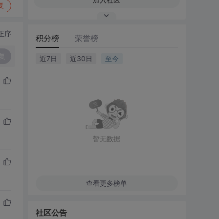
复
正序
积分榜
荣誉榜
复
近7日
近30日
至今
暂无数据
查看更多榜单
社区公告