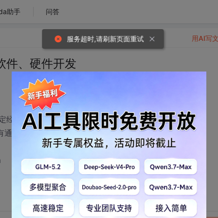
da助手
问答
用AI写
服务超时,请刷新页面重试
软件、硬件开发
定经验和编程基础。
S，有通信协议编程经验。
m