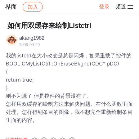
界面
登录
频道
加入
帖子详情
社区
界面
如何用双缓存来绘制Listctrl
akang1982
2006-09-20
我的listctrl在大小改变是总是闪烁，如果重载了控件的
BOOL CMyListCtrl::OnEraseBkgnd(CDC* pDC)
{
return true;
}
则不闪烁了 但是控件的背景没有了。
怎样用双缓存的绘制方法来解决问题。在什么函数里面
处理。怎样得到条目的图像，我不想完全重新绘制条目
里面的内容。