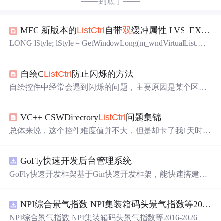
——到底了——
MFC 新版本的
ListCtrl
自带
双
缓冲属性 LVS_EX_DOUBLEBUFFER，防止插入大量数据闪烁
LONG lStyle; lStyle = GetWindowLong(m_wndVirtualList.m_
hWnd, GWL_STYLE);//获取当前窗口style lStyle &= ~LVS_
TYPEMASK; //清除显示方式位 lStyle |= LVS_REPORT; //设
自绘C
ListCtrl
防止闪烁的方法
置style SetWindowLong(m_wndVirtualList.m_hWnd, GWL_S
TYLE, lStyle);//设置style DWORD dwStyle = m_wndVirt.
自绘控件中经常会遇到闪烁的问题，主要原因是某个区域
发生了重复性的
绘制
而导致的，而列表控件在自绘后闪烁
原因是WM_ERASEBKGND消息所导致的。解决定办法可
VC++ CSWDirectory
ListCtrl
问题集锦
以将这个消息屏蔽掉，然后使用
双
缓存
，在Windows 5.1版
本以后可以使用LVS_EX_DOUBLEBUFFER样式，为了各
总体来说，这个控件难度值并不大，但是却卡了我1天时
个版本的兼容性我个人不建议使用这个样式，因此我们可
间，用于解决控件列表内容刷新导致主窗体闪烁问题。究
以拦截WM_PAIN...
其原因：最初我并不是从C
ListCtrl
继承下来的，而是继承
GoFly快速开发后台管理系统
自己成熟的控件CSW
ListCtrl
。CSW
ListCtrl
控件自绘，我
采用的是重载virtual void DrawItem(LPDRAWITEMSTRUC
GoFly快速开发框架基于Gin快速开发框架，能快速搭建应
T /*lpDrawItemStruct*/);来实现的，目的是实现一个强大的
用、框架底层完善、丰富代码仓插件、快速开发数据大
C
ListCtrl
控件，其接口功能有： 1、自定义背景色或图片
屏、物联网平台、OA流程审批、工作流引擎、商城、微信
2、自定义单元格颜色和字体 3、...
NPI综合景气指数 NPI集装箱码头景气指数等2016-2026
管理后台等。api文档管理并一键生成api接口代码，一键生
成 CRUD前后端代码丰富组件，基于 Gin和 Vue3的Arco D
NPI综合景气指数 NPI集装箱码头景气指数等2016-2026