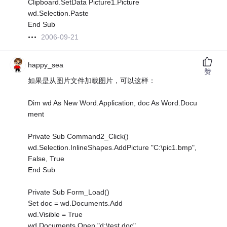
Clipboard.SetData Picture1.Picture
wd.Selection.Paste
End Sub
2006-09-21
happy_sea
赞
如果是从图片文件加载图片，可以这样：
Dim wd As New Word.Application, doc As Word.Docu
ment
Private Sub Command2_Click()
wd.Selection.InlineShapes.AddPicture "C:\pic1.bmp",
False, True
End Sub
Private Sub Form_Load()
Set doc = wd.Documents.Add
wd.Visible = True
wd.Documents.Open "d:\test.doc"