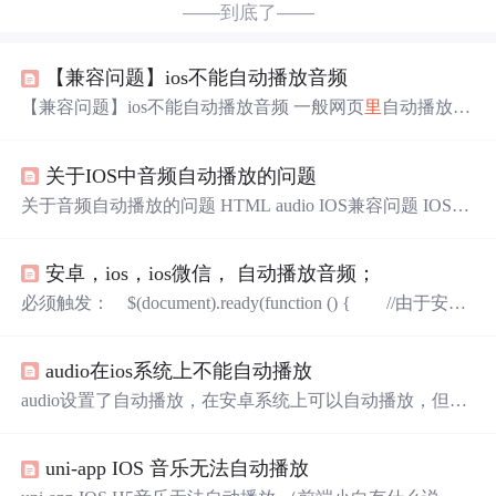
——到底了——
【兼容问题】ios不能自动播放音频
【兼容问题】ios不能自动播放音频 一般网页
里
自动播放音
频的代码如下 <audio src="/music/BGM.mp3" autoplay ></au
dio> 问题：但是ios的机制导致这一属性无法产生效果，必
关于IOS中音频自动播放的问题
须手动点击已经渲染出来的DOM才可以播放。 PS:无论是
直接写DOM，还是用js生成都无法触发自动播放，连加载
关于音频自动播放的问题 HTML audio IOS兼容问题 IOS系
完成的监听属性也封锁了，因此也无法监听音频文件是否
统中audio自动播放问题 使用场景是在微信浏览器 配置 var
加载完成， 解决思路：按着ios的安全机制，必须要点击音
o={ debug: false, appId: ‘<?php echo $signPackage["appId"];?
频的DOM,那么我们就去用JS产生点击这个操作 借助工
安卓，ios，ios微信， 自动播放音频；
>’, timestamp: ‘<?php echo $signPackage["timestamp"];?>’, non
ceStr: ‘<?php echo $signPackage["nonceStr"];?>’,
必须触发： $(document).ready(function () { //由于安卓
4.2版本以上，IOS由于安全原因禁用自动播放 $("htm
l").one("touchstart", function () { var audio = document.
audio在ios系统上不能自动播放
getElementById("chatAudio");
audio设置了自动播放，在安卓系统上可以自动播放，但是
在IOS系统上由于限流机制不能自动播放，所以要用户触
发播放事件才能播放 <audio id="singleDog" autoplay="autopl
uni-app IOS 音乐无法自动播放
ay" loop="loop"> <source src="singleDog.wav" type="audio/w
av"> </audio> ...