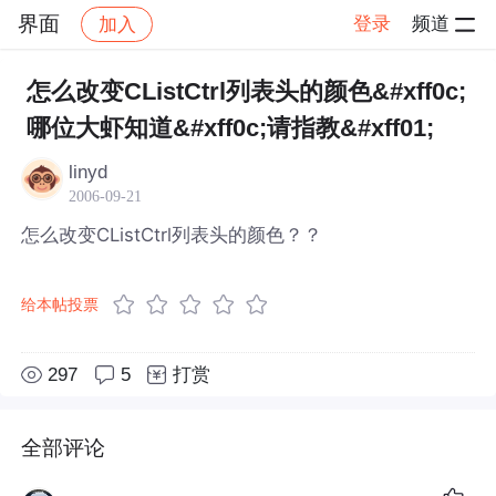
界面
登录
频道
加入
帖子详情
社区
界面
怎么改变CListCtrl列表头的颜色&#xff0c;
哪位大虾知道&#xff0c;请指教&#xff01;
linyd
2006-09-21
怎么改变CListCtrl列表头的颜色？？
给本帖投票
297
5
打赏
全部评论