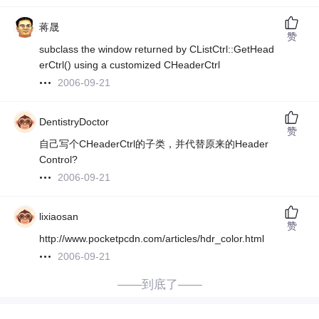
蒋晟
赞
subclass the window returned by CListCtrl::GetHead
erCtrl() using a customized CHeaderCtrl
2006-09-21
DentistryDoctor
赞
自己写个CHeaderCtrl的子类，并代替原来的Header
Control?
2006-09-21
lixiaosan
赞
http://www.pocketpcdn.com/articles/hdr_color.html
2006-09-21
——到底了——