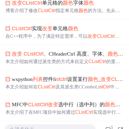
改变
CLi
stCtrl
单元格的
颜色
字体
颜色
博客介绍了修改
CLi
stCtrl
指定单元格
颜色
的方法。先从
CLi
stCtrl
继承一个名为CXLi
stCtrl
的类，在
头
文件中加模板；
接着自己编写消息映射，实现函数为OnNMCustomdraw；
CLi
stCtrl
实现
改变
单元格
颜色
然后重写OnNMCustomdraw函数；最后完成指定单元格
颜
色
的修改。
在C++程序中，为了满足特定需求，可以
改变
CLi
stCtrl
控
件的行、列或单元格
颜色
。通常有两种实现方式：一是继
承自定义Li
stCtrl
类，二是响应NM_CUSTOMDRAW消
改变
CLi
stCtrl
、CHeaderCtrl 高度、字体、
颜色
和背
息。通过在对话框函数内处理NM_CUSTOMDRAW消息，
可以方便地完成
颜色
调整。
本文介绍如何通过派生类的方式来自定义
CLi
stCtrl
的显示
效果，包括
改变
表
头
及
列表
项的高度、字体大小、背景
颜
色
等。
wxpython
列表
控件li
stctrl
设置某行
颜色
_
改变
CLi
stCt
本文介绍如何在
CLi
stCtrl
及其派生类CComboLi
stCtrl
中
改
变
行
颜色
。通过添加消息映射和自定义绘制消息处理，可
以实现
列表
控件中特定行
颜色
的动态调整，提供了一种在
MFC中
CLi
stCtrl
改变
选中行（选中列）的
颜色
实现
Windows GUI程序中增强用户界面的方法。
本文介绍了在MFC项目中如何通过
CLi
stCtrl
实现选中行高
亮显示的效果。通过添加SelectRow和SelectCol变量记录选
中行和列，并在OnNMCustomdraw函数中判断并设置
颜色
5