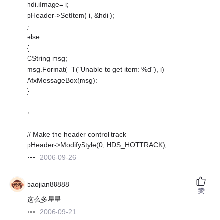
hdi.iImage= i;
pHeader->SetItem( i, &hdi );
}
else
{
CString msg;
msg.Format(_T("Unable to get item: %d"), i);
AfxMessageBox(msg);
}
}
// Make the header control track
pHeader->ModifyStyle(0, HDS_HOTTRACK);
2006-09-26
baojian88888
赞
这么多星星
2006-09-21