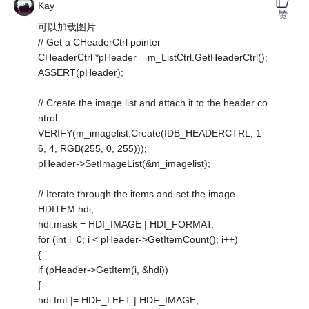
Kay
赞
可以加载图片
// Get a CHeaderCtrl pointer
CHeaderCtrl *pHeader = m_ListCtrl.GetHeaderCtrl();
ASSERT(pHeader);
// Create the image list and attach it to the header co
ntrol
VERIFY(m_imagelist.Create(IDB_HEADERCTRL, 1
6, 4, RGB(255, 0, 255)));
pHeader->SetImageList(&m_imagelist);
// Iterate through the items and set the image
HDITEM hdi;
hdi.mask = HDI_IMAGE | HDI_FORMAT;
for (int i=0; i < pHeader->GetItemCount(); i++)
{
if (pHeader->GetItem(i, &hdi))
{
hdi.fmt |= HDF_LEFT | HDF_IMAGE;