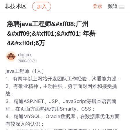
非技术区
登录
频道
加入
帖子详情
社区
非技术区
急聘java工程师&#xff08;广州
&#xff09;&#xff01;&#xff01; 年薪
4&#xff0d;6万
digipix
2006-09-21
java工程师（1人）
1、有两年以上网站开发团队工作经验，沟通能力强；
2、有敬业精神，主动性强，勇于面对困难和接受挑
战；
3、精通ASP.NET、JSP、JavaScript等脚本语言编
程，在页面方面熟练使用Smarty、CSS；
4、精通MYSQL、Oracle数据库，在数据库优化方面
有较深入的认识；