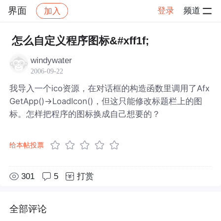
界面
登录
频道
加入
帖子详情
社区
界面
怎么自定义程序图标&#xff1f;
windywater
2006-09-22
我导入一个ico资源，在对话框的构造函数里调用了Afx
GetApp()->LoadIcon()，但这只能修改标题栏上的图
标。怎样把程序的图标换成自己想要的？
给本帖投票
301
5
打赏
全部评论