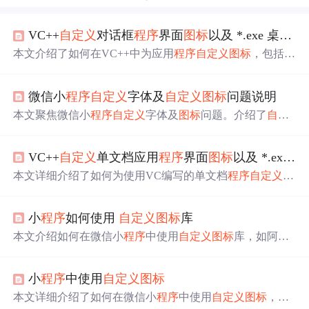
VC++
自定义
对话框
程序
界面
图标
以及 *.exe 桌面
图
本文介绍了如何在VC++中为应用
程序
自定义
图标
，包括选
择图片、转换位图、编辑资源，以及两种修改
程序
界面和
桌面
图标
的方法。通过调整资源ID和代码实现，成功替换
微信小
程序
自定义
字体及
自定义
图标
问题说明
界面及.exe
图标
。
本文聚焦微信小
程序
自定义
字体及
图标
问题。介绍了
自定
义
字体需用线上字体且服务器允许跨域，还探讨了字体文
件加载、使用字体
图标
的方法等。如字体文件要网络请
VC++
自定义
单文档应用
程序
界面
图标
以及 *.exe 桌面
求，使用
图标
可从阿里库下载转化为 base64 格式引入，同
时指出 input 组件无法设置字体等问题。
本文详细介绍了如何为使用VC编写的单文档
程序
自定义
图
标
，包括前期准备、替换默认
图标
的具体步骤以及注意事
项。
小
程序
如何使用
自定义
图标
库
本文介绍如何在微信小
程序
中使用
自定义
图标
库，如阿里
巴巴矢量
图标
库。涵盖注册选择
图标
、生成代码包、引入
及使用
图标
的详细步骤。了解如何利用
图标
库放大缩小不
小
程序
中使用
自定义
图标
失真，随意修改颜色。
本文详细介绍了如何在微信小
程序
中使用
自定义
图标
，包