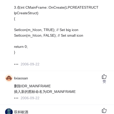
3.在int CMainFrame::OnCreate(LPCREATESTRUCT
lpCreateStruct)
{
SetIcon(m_hIcon, TRUE); // Set big icon
SetIcon(m_hIcon, FALSE); // Set small icon
return 0;
}
2006-09-22
lixiaosan
赞
删除IDR_MAINFRAME
插入新的图标命名为IDR_MAINFRAME
2006-09-22
双杯献酒