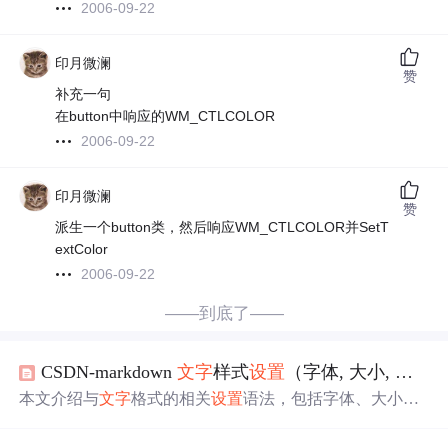
2006-09-22
印月微澜
赞
补充一句
在button中响应的WM_CTLCOLOR
2006-09-22
印月微澜
赞
派生一个button类，然后响应WM_CTLCOLOR并SetT
extColor
2006-09-22
——到底了——
CSDN-markdown
文字
样式
设置
（字体, 大小,
颜色
,
本文介绍与
文字
格式的相关
设置
语法，包括字体、大小、
颜色
和高亮背景色。并且介绍了表格中格子背景色的
设置
。