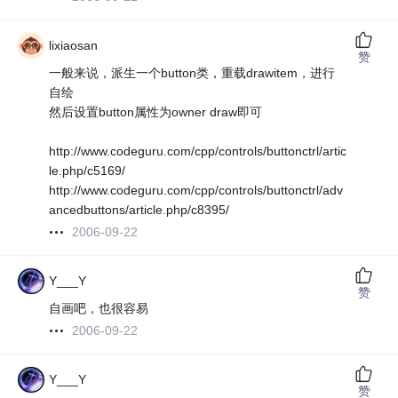
lixiaosan
赞
一般来说，派生一个button类，重载drawitem，进行
自绘
然后设置button属性为owner draw即可
http://www.codeguru.com/cpp/controls/buttonctrl/artic
le.php/c5169/
http://www.codeguru.com/cpp/controls/buttonctrl/adv
ancedbuttons/article.php/c8395/
2006-09-22
Y___Y
赞
自画吧，也很容易
2006-09-22
Y___Y
赞