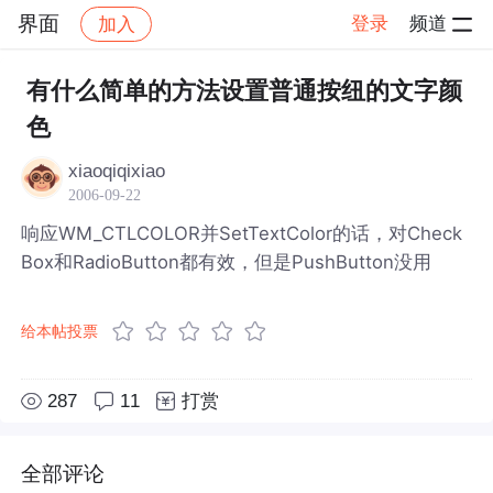
界面
登录
频道
加入
帖子详情
社区
界面
有什么简单的方法设置普通按纽的文字颜
色
xiaoqiqixiao
2006-09-22
响应WM_CTLCOLOR并SetTextColor的话，对Check
Box和RadioButton都有效，但是PushButton没用
给本帖投票
287
11
打赏
全部评论