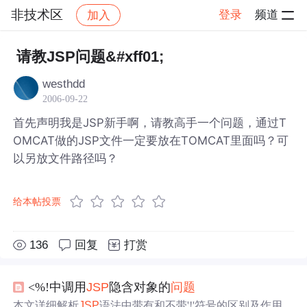
非技术区
登录
频道
加入
帖子详情
社区
非技术区
请教JSP问题&#xff01;
westhdd
2006-09-22
首先声明我是JSP新手啊，请教高手一个问题，通过T
OMCAT做的JSP文件一定要放在TOMCAT里面吗？可
以另放文件路径吗？
给本帖投票
136
回复
打赏
<%!中调用
JSP
隐含对象的
问题
本文详细解析
JSP
语法中带有和不带'!'符号的区别及作用范