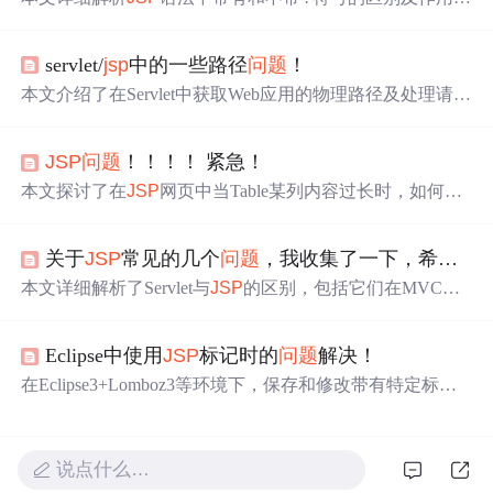
围，并通过实例演示如何正确编写
JSP
页面。
servlet/
jsp
中的一些路径
问题
！
本文介绍了在Servlet中获取Web应用的物理路径及处理请求
路径的方法，并探讨了
JSP
中的相对路径
问题
及其解决办
法。
JSP
问题
！！！！ 紧急！
本文探讨了在
JSP
网页中当Table某列内容过长时，如何通
过编程技巧实现内容的优雅截断并显示省略号的方法。
关于
JSP
常见的几个
问题
，我收集了一下，希望对大家有点用！
本文详细解析了Servlet与
JSP
的区别，包括它们在MVC模
式中的角色，如何处理用户请求和响应，以及Servlet的生
命周期。同时，介绍了Servlet的常用方法和服务过程。
Eclipse中使用
JSP
标记时的
问题
解决！
在Eclipse3+Lomboz3等环境下，保存和修改带有特定标签
的
JSP
页面时出现两种错误，在网上查找解决办法无果。
最后将Lomboz3替换成Lomboz3.0.1
问题
得到解决，虽项目
是Tomcat项目，但证明Lomboz会干扰Tomcat项目。
说点什么…