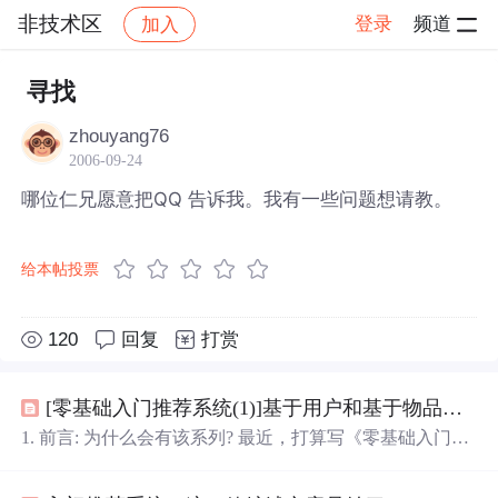
非技术区
登录
频道
加入
帖子详情
社区
非技术区
寻找
zhouyang76
2006-09-24
哪位仁兄愿意把QQ 告诉我。我有一些问题想请教。
给本帖投票
120
回复
打赏
[零基础入门推荐系统(1)]基于用户和基于物品的协同过滤方法(python代码实现)
1. 前言: 为什么会有该系列? 最近，打算写《零基础入门推
荐系统》系列，为了系统地介绍推荐系统知识，以及加强
基础的实践能力。 该系列将结合一些书籍，比如项亮的