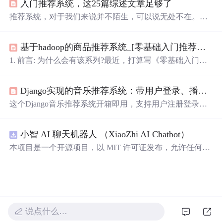
入门推荐系统，这25篇综述文章足够了
《推荐系统实践》，由于项亮的推荐系统实践更偏项目以
及工程设计，对模型介绍比较少，为了弥补这一不足，
推荐系统，对于我们来说并不陌生，可以说无处不在。抖
《零基础入门推荐系统》会更多地介绍一些基础推荐算法
音的视频推荐让我们欲罢不能，淘宝的猜你喜欢令大家流
模型，比如FM，DeepFM，DIN等模型。当然，每个模型
连忘返，网易云的每日歌单使我们沉浸其中。可见，推荐
会结合数学原理和python代码进行介绍，强化理论知识和
基于hadoop的商品推荐系统_[零基础入门推荐系统(1)]基于用户和基于物品的协同过滤方法(python代码实现)...
技术已经成为了业界的流量担当、变现神...
实践能力。 2. 推荐系统的几种评测指标 对用户uuu推荐NN
1. 前言: 为什么会有该系列?最近，打算写《零基础入门推
N个物品（记为R(u)R(u
荐系统》系列，为了系统地介绍推荐系统知识，以及加强
基础的实践能力。该系列将结合一些书籍，比如项亮的
Django实现的音乐推荐系统：带用户登录、播放收藏和协同过滤推荐功能
《推荐系统实践》，由于项亮的推荐系统实践更偏项目以
及工程设计，对排序模型介绍比较少，为了弥补这一不
这个Django音乐推荐系统开箱即用，支持用户注册登录、
足，《零基础入门推荐系统》会更多地介绍一些基础排序
歌曲浏览、在线播放、收藏管理、按标签分类筛选，以及
模型，比如FM，DeepFM，DIN等模型。当然，每个模型
基于用户行为的个性化推荐。后端使用MySQL存储数据
会结合数学原理和python代码进行介...
小智 AI 聊天机器人 （XiaoZhi AI Chatbot）
（同时兼容SQLite），核心推荐模块采用经典的用户-物品
协同过滤算法，无需机器学习基础也能快速理解与调试。
本项目是一个开源项目，以 MIT 许可证发布，允许任何人
项目结构规范，包含完整的models定义、views逻辑、templ
免费使用，并可以用于商业用途。 我们希望通过这个项
ates页面（如play.html、list.html、user.html等）、static静态
目，能够帮助更多人入门 AI 硬件开发，了解如何将当下飞
资源、数据库迁移脚本和装饰器工具。配套有README.m
速发展的大语言模型应用到实际的硬件设备中。无论你是
d详细说明部署步骤：安装P
对 AI 感兴趣的学生，还是想要探索新技术的开发者，都可
以通过这个项目获得宝贵的学习经验。
说点什么…