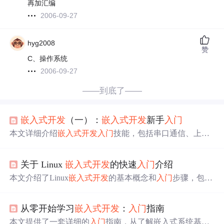
再加汇编
2006-09-27
hyg2008
赞
C、操作系统
2006-09-27
——到底了——
嵌入式开发
（一）：
嵌入式开发
新手
入门
本文详细介绍
嵌入式开发
入门
技能，包括串口通信、上位
机与嵌入式板卡交互、文件传输方法及Linux命令操作。同
时，提供MP4、AVI等常见视频格式转换为嵌入式系统适
关于 Linux
嵌入式开发
的快速
入门
介绍
用的.h264格式的具体步骤。
本文介绍了Linux
嵌入式开发
的基本概念和
入门
步骤，包括
核心概念、开发环境搭建、启动流程、应用开发及系统定
制等内容。强调了按需定制系统的理念，并提供了常用工
从零开始学习
嵌入式开发
：
入门
指南
具和常见误区分析，帮助初学者快速进入
嵌入式开发
领
域。
本文提供了一套详细的
入门
指南，从了解嵌入式系统基础