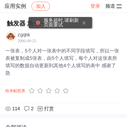
应用实例
登录
频道
加入
帖子详情
社区
应用实例
服务超时,请刷新
触发器 急~~~
页面重试
zgqbk
2006-09-25
一张表，5个人对一张表中的不同字段填写，所以一张
表被复制成5张表，由5个人填写，每个人对这张表所
填写的数据自动更新到其他4个人填写的表中 感谢了
急
给本帖投票
114
2
打赏