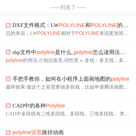
——到底了——
DXF文件格式：LW
POLYLINE
和
POLYLINE
的数据结构有何不同？
总的来说，LW
POLYLINE
相对于
POLYLINE
来说更加简单
和轻量化，适用于表示简单直线段构成的多段线。而
POL
YLINE
则更加灵活，可以表示复杂的曲线段和直线段组成
shp文件中
polyline
是什么_
polyline
怎么读用法大全_
p
的多段线。
polyline
的用法,小知识发音,词性英 n. 多线；多叉线；多段
线 多段线轻多段线(LW
Polyline
)是平面线形，是无z坐标
的，z坐标是多段线所在平面的z坐标，用组码38表示，对
手把手教你，如何在小程序上面画地图的
polyline
于多段线 .. [数] 折线折线 (
Polyline
)：绘制由一组连接的直
线所定义出来的折线。 多线现在我要将这些个分界线导出
最终效果 做这个之前需要很多前戏，比如申请腾讯地图ke
Shp多线(
Polyline
)的格式， 有没有人知道怎么做吗？ 聚合
y和用户定位、引入qqmap-wx-jssdk.js等 这些小儿科前戏就
线要是转换成聚合线...
不在这里说了，主要说一下怎么划线的 第一步建好对应文
CAD中的各种
Polyline
件之后，引入Map插件 对地图进行绑定ID和
设置
宽高 id很
有用的比如点击某个按钮回到当前定位，通过moveToLocat
CAD中多段线有二维多段线、多段线、三维多段线。 类
ion什么的 对地图的
参数
进行赋值 setting、markers、
polylin
类名 dxf代码
Polyline
2d AcDb2d
Polyline
POLYLINE
Polyli
e
、longitude、latitude 等 具体介绍请点击查看 微信开放文
ne
3d AcDb3d
Polyline
POLYLINE
Polyline
AcDb
Polyline
L
档 这里重点介绍
polyline
polyline
设置
路径动画
W
POLYLINE
Polyline
是简单
Polyline
，所包含的对象在本