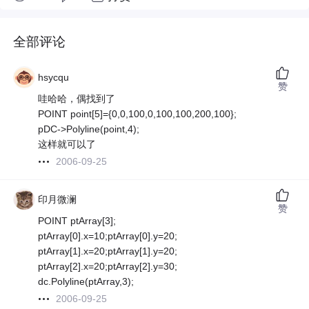
全部评论
hsycqu
赞
哇哈哈，偶找到了
POINT point[5]={0,0,100,0,100,100,200,100};
pDC->Polyline(point,4);
这样就可以了
2006-09-25
印月微澜
赞
POINT ptArray[3];
ptArray[0].x=10;ptArray[0].y=20;
ptArray[1].x=20;ptArray[1].y=20;
ptArray[2].x=20;ptArray[2].y=30;
dc.Polyline(ptArray,3);
2006-09-25