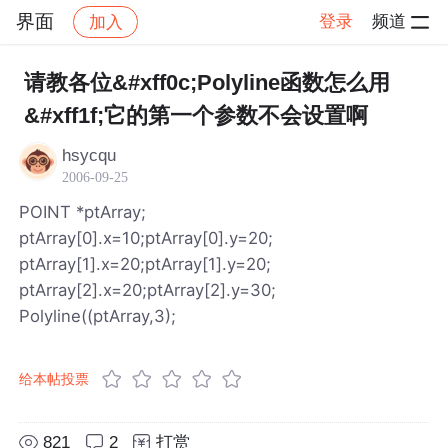
界面
登录
频道
加入
帖子详情
社区
界面
请教各位&#xff0c;Polyline函数怎么用
&#xff1f;它的第一个参数不会设置啊
hsycqu
2006-09-25
POINT *ptArray;
ptArray[0].x=10;ptArray[0].y=20;
ptArray[1].x=20;ptArray[1].y=20;
ptArray[2].x=20;ptArray[2].y=30;
Polyline((ptArray,3);
给本帖投票
821
2
打赏