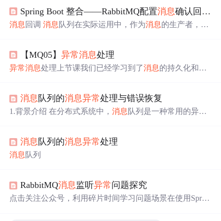
Spring Boot 整合——RabbitMQ配置
消息
确认回调、
消息
回调
消息
队列在实际运用中，作为
消息
的生产者，很
多时候我们需要确认
消息
是否成功发送到了mq中。同时我
们还需要知道，假如
消息
出现
异常
时的
异常
情况。为了满
【MQ05】
异常
消息
处理
足这个业务场景，我们就需要配置
消息
回调。 开启
消息
回
调 为了保证
消息
生产者能够收到
消息
的回调信息，我么需
异常
消息
处理上节课我们已经学习到了
消息
的持久化和确
要修改以下配置，只有添加了下面的配置，才能保证添加
认相关的内容。但是，光有这些还不行，如果我们的消费
相关代码后可以收到系统的回复。 spring: rabbitmq: # 开启
者出现问题了，无法确认，或者直接报错产生
异常
了，这
发送...
消息
队列的
消息
异常
处理与错误恢复
些
消息
要怎么处理呢？直接丢弃？这就是丢
消息
了呀。再
次处理？一直继续报错怎么办？这条
消息
就永远都在不停
1.背景介绍 在分布式系统中，
消息
队列是一种常用的异步
报错的死循环中了。通常，
消息
队列系统都会提供一套对
通信方式，它可以帮助系统在不同的组件之间传递
消息
，
于
异常
消息
的处理机制，比如 RabbitMQ 的死信队列。Rab
从而实现解耦和可扩展性。然而，在实际应用中，
消息
队
bitMQ死信队列死信队列，其实就是...
消息
队列的
消息
异常
处理
列也会遇到各种
异常
和错误，这些
异常
可能会导致
消息
丢
失、重复处理或者延迟处理等问题。因此，
消息
队列的
消
消息
队列
息
异常
处理和错误恢复是非常重要的。 本文将从以下几个
方面进行阐述： 背景介绍 核心概念与联系 核心算法原理
和具体操作步骤以及数学模型公式详...
RabbitMQ
消息
监听
异常
问题探究
点击关注公众号，利用碎片时间学习问题场景在使用Sprin
g RabbitMQ做
消息
监听时，如果监听程序处理
异常
了，且
未对
异常
进行捕获，会一直重复接收
消息
，然后一直抛
异