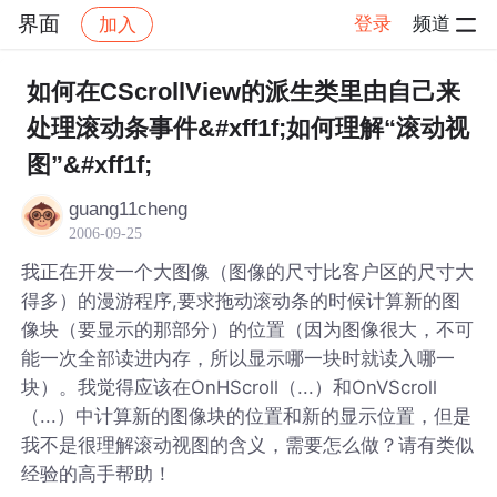
界面
登录
频道
加入
帖子详情
社区
界面
如何在CScrollView的派生类里由自己来
处理滚动条事件&#xff1f;如何理解“滚动视
图”&#xff1f;
guang11cheng
2006-09-25
我正在开发一个大图像（图像的尺寸比客户区的尺寸大
得多）的漫游程序,要求拖动滚动条的时候计算新的图
像块（要显示的那部分）的位置（因为图像很大，不可
能一次全部读进内存，所以显示哪一块时就读入哪一
块）。我觉得应该在OnHScroll（...）和OnVScroll
（...）中计算新的图像块的位置和新的显示位置，但是
我不是很理解滚动视图的含义，需要怎么做？请有类似
经验的高手帮助！