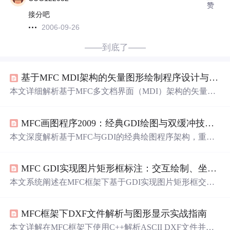
赞
接分吧
2006-09-26
——到底了——
基于MFC MDI架构的矢量图形绘制程序设计与实现
本文详细解析基于MFC多文档界面（MDI）架构的矢量图
形绘制程序，涵盖文档/
视图
架构设计、图形对象建模（基
类与子类）、GDI绘图实现、鼠标交互状态机、序列化机
MFC画图程序2009：经典GDI绘图与双缓冲技术深度解析
制（保存/打开）、选择编辑、撤销重做命令模式、
滚动
视
图
坐标映射及双缓冲防闪烁等关键技术。重点阐述MFC中
本文深度解析基于MFC与GDI的经典绘图程序架构，重点
DC管理、消息映射、运行时类信息、CObject派生与序列
阐述双缓冲技术解决闪烁问题的实现机制、图形数据模型
化版本兼容等核心机制。
设计、Hit-Testing拾取算法、Undo/Redo命令模式实现，以
MFC GDI实现图片矩形框标注：交互绘制、坐标转换与性能优化
及在现代VS环境下的Unicode迁移、GDI+集成和缩放平移
画布适配。涵盖GDI资源管理、区域剪裁优化、空间索引
本文系统阐述在MFC框架下基于GDI实现图片矩形框交互
（如四叉树）等性能调优关键技术，适用于遗留系统维护
标注的核心技术：包括图片加载与双缓冲绘制、鼠标消息
与Windows原生图形开发。
驱动的绘制/选择/调整逻辑、图片坐标系与设备坐标系间的
MFC框架下DXF文件解析与图形显示实战指南
精确转换、支持缩放与
滚动
的坐标映射、标注数据持久化
（CArchive序列化）以及局部重绘（脏矩形）等关键性能
本文详解在MFC框架下使用C++解析ASCII DXF文件并实