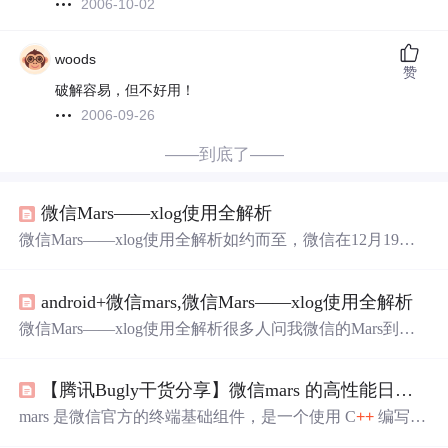
2006-10-02
woods
赞
破解容易，但不好用！
2006-09-26
——到底了——
微信Mars——xlog使用全解析
微信Mars——xlog使用全解析如约而至，微信在12月19日
开源了底层的通信库——Mars，其中有一个部分，是一个
高性能的日志模块——xlog。xlog的详细介绍，大家可以参
android+微信mars,微信Mars——xlog使用全解析
考微信技术公众号的这篇文章——微信终端跨平台组件 ma
rs 系列（一） - 高性能日志模块xlog。本篇文章将带领大家
微信Mars——xlog使用全解析很多人问我微信的Mars到底
将xlog模块抽取出来，作为一个单独的模块来使用。编译s
有什么用，今天就告诉你其中一个最简单的！如约而至，
o库首先，我们clone下Mars的源码，然后进入其
微信在12月19日开源了底层的通信库——Mars，其中有一
【腾讯Bugly干货分享】微信mars 的高性能日志模块 xlog
个部分，是一个高性能的日志模块——xlog。xlog的详细介
绍，大家可以参考微信技术公众号的这篇文章——微信终
mars 是微信官方的终端基础组件，是一个使用 C
++
编写的
端跨平台组件 mars 系列(一) - 高性能日志模块xlog。本篇文
业务性无关，平台性无关的基础组件。