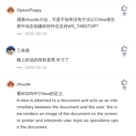
OpiumPoppy
赞
感谢zhucde大仙，可是不知有没有方法让CView派生
类中动态创建的控件也支持WS_TABSTOP?
2006-09-26
三条猫
赞
楼上的说的很有道理,学习了.
2006-09-26
zhucde
赞
看MSDN中CView的定义,
A view is attached to a document and acts as an inte
rmediary between the document and the user: the vi
ew renders an image of the document on the screen
or printer and interprets user input as operations upo
n the document.