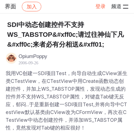
界面
登录
频道
加入
帖子详情
社区
界面
SDI中动态创建控件不支持
WS_TABSTOP&#xff0c;请过往神仙下凡
&#xff0c;来者必有分相送&#xff01;
OpiumPoppy
2006-09-26
我用VC创建一SDI项目Test，向导自动生成CView派生
类CTestView，在CTestView中用Create函数动态创
建控件，并加上WS_TABSTOP属性，发现动态生成的
控件并不支持WS_TABSTOP属性，对键盘Tab键无反
应，郁闷..于是重新创建一SDI项目Test,并将向导中CT
estView默认基类由CView改为CFormView，再次在C
TestView中动态创建控件，并添加WS_TABSTOP属
性，竟然发现对Tab键的相应很好！