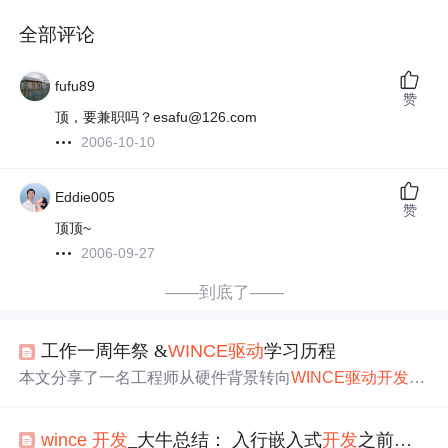
全部评论
fufu89
赞
顶，要兼职吗？esafu@126.com
2006-10-10
Eddie005
赞
顶顶~
2006-09-27
——到底了——
工作一周年祭 &
WINCE
驱动
学习历程
本文分享了一名工程师从硬件背景转向
WINCE
驱动
开发
的
经历。通过自学书籍和参与项目实践，作者逐步掌握了AR
M体系结构和
WINCE
驱动
开发
技能，并分享了几本推荐的
wince
开发
_大牛总结： 入行嵌入式
开发
之前，先来看看这个规划
学习资料。