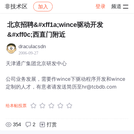
非技术区
登录
频道
加入
帖子详情
社区
非技术区
北京招聘&#xff1a;wince驱动开发
&#xff0c;西直门附近
draculacsdn
2006-09-27
天津通广集团北京研发中心
公司业务发展，需要作wince下驱动程序开发和wince
定制的人才，有意者请发送简历至hr@tcbdb.com
给本帖投票
354
2
打赏