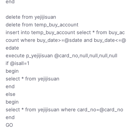
end
delete from yejijisuan
delete from temp_buy_account
insert into temp_buy_account select * from buy_ac
count where buy_date>=@sdate and buy_date<=@
edate
execute p_yejijisuan @card_no,null,null,null,null
if @isall=1
begin
select * from yejijisuan
end
else
begin
select * from yejijisuan where card_no=@card_no
end
GO