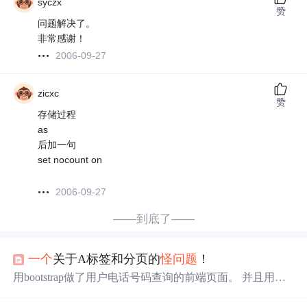
syczx
赞
问题解决了。
非常感谢！
2006-09-27
zicxc
赞
存储过程
as
后加一句
set nocount on
2006-09-27
——到底了——
一个
关于A标签和分页的
怪
问题
！
用bootstrap做了用户电话号码查询的前端页面。 并且用了
MVCPager分页。 Bootstrap前端页如下： 一开始使用了用
A标签，分页成功后，我进入第二页，点击这个A标签，页