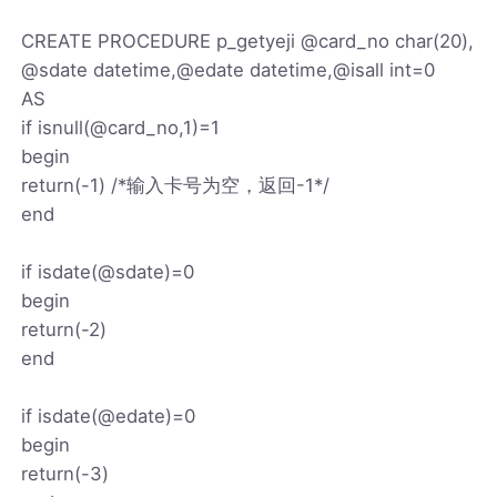
CREATE PROCEDURE p_getyeji @card_no char(20),
@sdate datetime,@edate datetime,@isall int=0
AS
if isnull(@card_no,1)=1
begin
return(-1) /*输入卡号为空，返回-1*/
end
if isdate(@sdate)=0
begin
return(-2)
end
if isdate(@edate)=0
begin
return(-3)