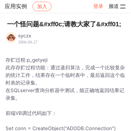
应用实例
登录
频道
加入
帖子详情
社区
应用实例
一个怪问题&#xff0c;请教大家了&#xff01;
syczx
2006-09-27
存贮过程:p_getyeji
此存存贮过程功能：通过递归算法，完成一个比较复杂
的统计工作，结果存在一个临时表中，最后返回这个临
时表的记录集。
在SQLserver查询分析器中测试，能正确地返回结果记
录集。
前端VB调过代码如下：
Set conn = CreateObject("ADODB.Connection")