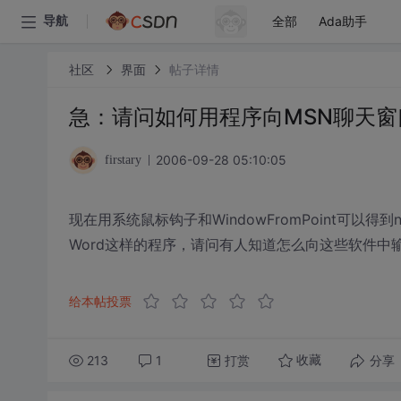
全部
Ada助手
导航
社区
界面
帖子详情
急：请问如何用程序向MSN聊天
2006-09-28 05:10:05
firstary
现在用系统鼠标钩子和WindowFromPoint可以
Word这样的程序，请问有人知道怎么向这些软件中
给本帖投票
213
1
打赏
分享
收藏