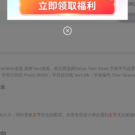
切换为时间
发表回
符字体间的间距 2，修改丝印字体方式 选择Edit菜单栏的change命令 在右边Options侧边栏中，调整Text .
演示
的大小，同时更换
文字
所在的图层。但是有些设计师会遇到
文字
无法被编
丝印