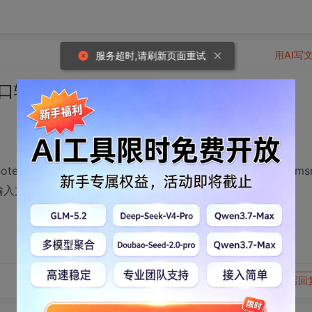
用AI写
服务超时,请刷新页面重试
窗口输入文字？
得到notepad的窗口句柄并向里面写字，可是同样的办法对付不了ms
输入文字吗，最好能用鼠标操作选择。
转发到动态
举报
写回