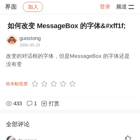
界面
登录
频道
加入
帖子详情
社区
界面
如何改变 MessageBox 的字体&#xff1f;
guostong
2006-09-29
改变的对话框的字体，但是MessageBox 的字体还是
没有变
给本帖投票
433
1
打赏
全部评论