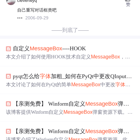
cleverwyq
赞
自己重写对话框类吧
2006-09-29
——到底了——
自定义
MessageBox
----HOOK
本文介绍了如何使用HOOK技术自定义
MessageBox
，特
别是修改OK按钮的文本。通过安装WM_CBT钩子，可以
在窗口创建期间实现自定义风格。文中详细阐述了安装、
pyqt怎么给
字体
加粗_如何在PyQt中更改QInputDialog的
移除Hook的过程，并展示了如何隐藏Hook细节，以便在需
要时调用自定义
MessageBox
函数。最终实现了
改变
字体
本文讨论了如何在PyQt的简单
MessageBox
中更改
字体
大
、添加最大最小化按钮等效果。
小，并提供了示例代码。然而，对于QInputDialog，由于其
即时创建的特性，直接调整
字体
大小变得困难。作者尝试
【亲测免费】 Winform自定义
MessageBox
弹窗资源下载
使用HTML代码段来
改变
输入对话框的
字体
大小，但未能
成功，因为文本输入字段的
字体
大小并未
改变
。问题在于
该博客提供Winform自定义
MessageBox
弹窗资源下载。此
如何在显示前获取QInputDialog对象的句柄以进行自定义设
资源可让用户
改变
弹窗
字体
和样式，具有自定义
字体
、样
置。
式调整、易于集成等特点。还介绍了使用方法，包括下
【亲测免费】 Winform自定义
MessageBox
弹窗资源：打造个性化用户体验
载、集成、自定义设置和运行测试，同时给出注意事项，
并欢迎用户反馈以完善资源。
该博客介绍了Winform自定义
MessageBox
弹窗资源，此资