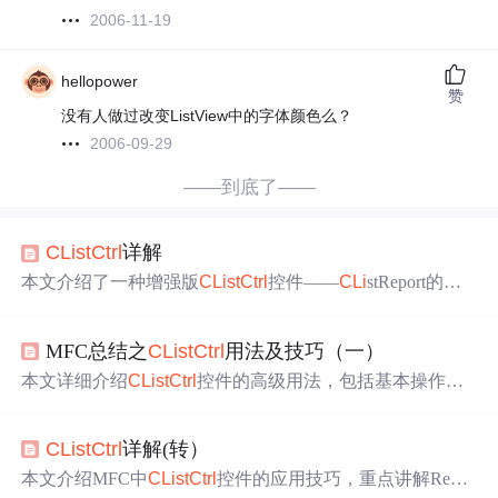
2006-11-19
hellopower
赞
没有人做过改变ListView中的字体颜色么？
2006-09-29
——到底了——
CLi
stCtrl
详解
本文介绍了一种增强版
CLi
stCtrl
控件——
CLi
stReport的实
现方法，该控件支持
Checkbox
、彩色
字体
等功能，并提供
了全行或单格选中的选项。通过简单的代码示例，展示了
MFC总结之
CLi
stCtrl
用法及技巧（一）
如何在MFC应用程序中添加、定制列以及项。
本文详细介绍
CLi
stCtrl
控件的高级用法，包括基本操作、
获取选中行的行号、复选框操作、动态设置选中行的
字体
颜色
以及背景
颜色
。通过实例讲解这些功能的具体实现方
CLi
stCtrl
详解(转）
法。
本文介绍MFC中
CLi
stCtrl
控件的应用技巧，重点讲解Repor