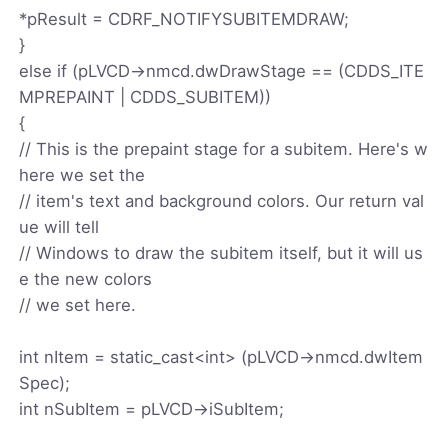
*pResult = CDRF_NOTIFYSUBITEMDRAW;
}
else if (pLVCD->nmcd.dwDrawStage == (CDDS_ITE
MPREPAINT | CDDS_SUBITEM))
{
// This is the prepaint stage for a subitem. Here's w
here we set the
// item's text and background colors. Our return val
ue will tell
// Windows to draw the subitem itself, but it will us
e the new colors
// we set here.
int nItem = static_cast<int> (pLVCD->nmcd.dwItem
Spec);
int nSubItem = pLVCD->iSubItem;