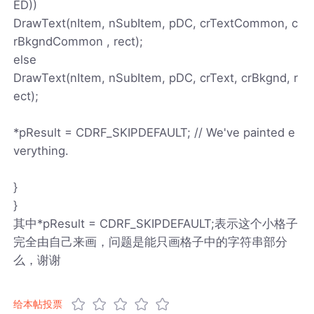
ED))
DrawText(nItem, nSubItem, pDC, crTextCommon, c
rBkgndCommon , rect);
else
DrawText(nItem, nSubItem, pDC, crText, crBkgnd, r
ect);
*pResult = CDRF_SKIPDEFAULT; // We've painted e
verything.
}
}
其中*pResult = CDRF_SKIPDEFAULT;表示这个小格子
完全由自己来画，问题是能只画格子中的字符串部分
么，谢谢
给本帖投票