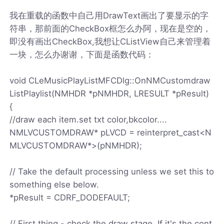
我在重载的函数中自己用DrawText画出了要显示的字
符串，那前面的CheckBox框怎么办阿，现在是空的，
即没有画出CheckBox,我想让CListView自己来管理着
一块，怎么办谢谢，下面是函数代码：
void CLeMusicPlayListMFCDlg::OnNMCustomdraw
ListPlaylist(NMHDR *pNMHDR, LRESULT *pResult)
{
//draw each item.set txt color,bkcolor....
NMLVCUSTOMDRAW* pLVCD = reinterpret_cast<N
MLVCUSTOMDRAW*>(pNMHDR);
// Take the default processing unless we set this to
something else below.
*pResult = CDRF_DODEFAULT;
// First thing - check the draw stage. If it's the cont