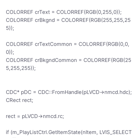
COLORREF crText = COLORREF(RGB(0,255,0));
COLORREF crBkgnd = COLORREF(RGB(255,255,25
5));
COLORREF crTextCommon = COLORREF(RGB(0,0,
0));
COLORREF crBkgndCommon = COLORREF(RGB(25
5,255,255));
CDC* pDC = CDC::FromHandle(pLVCD->nmcd.hdc);
CRect rect;
rect = pLVCD->nmcd.rc;
if (m_PlayListCtrl.GetItemState(nItem, LVIS_SELECT