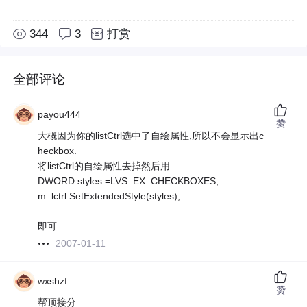
344
3
打赏
全部评论
payou444
赞
大概因为你的listCtrl选中了自绘属性,所以不会显示出c
heckbox.
将listCtrl的自绘属性去掉然后用
DWORD styles =LVS_EX_CHECKBOXES;
m_lctrl.SetExtendedStyle(styles);
即可
2007-01-11
wxshzf
赞
帮顶接分