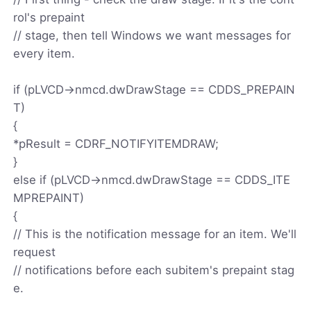
rol's prepaint
// stage, then tell Windows we want messages for
every item.
if (pLVCD->nmcd.dwDrawStage == CDDS_PREPAIN
T)
{
*pResult = CDRF_NOTIFYITEMDRAW;
}
else if (pLVCD->nmcd.dwDrawStage == CDDS_ITE
MPREPAINT)
{
// This is the notification message for an item. We'll
request
// notifications before each subitem's prepaint stag
e.