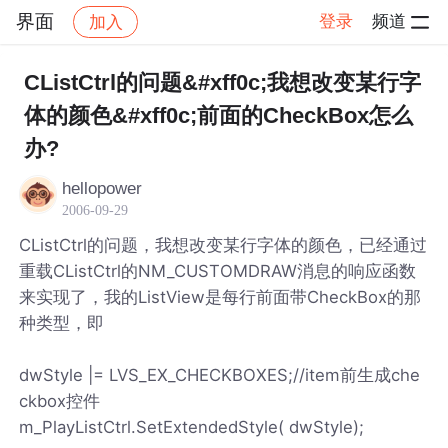
界面
登录
频道
加入
帖子详情
社区
界面
CListCtrl的问题&#xff0c;我想改变某行字
体的颜色&#xff0c;前面的CheckBox怎么
办?
hellopower
2006-09-29
CListCtrl的问题，我想改变某行字体的颜色，已经通过
重载CListCtrl的NM_CUSTOMDRAW消息的响应函数
来实现了，我的ListView是每行前面带CheckBox的那
种类型，即
dwStyle |= LVS_EX_CHECKBOXES;//item前生成che
ckbox控件
m_PlayListCtrl.SetExtendedStyle( dwStyle);