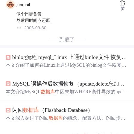
junmail
赞
做个日志备份
然后用时间点还原！
2006-09-30
——到底了——
binlog流程 mysql_Linux 上通过binlog文件 恢复mysql
本文介绍了如何在Linux上通过MySQL的binlog文件恢复
数
据库
的详细步骤，包括binlog的作用、mysqlbinlog命令的使
用，以及在不同情况下恢复
数据库
的方法。首先，需要开
MySQL 误操作后数据恢复（update,delete忘加where条件）【转】
启binlog并了解其选项，如--start-datetime和--stop-position。
然后，通过mysqldump进行完整备份，模拟数据错误并使
本文介绍MySQL
数据库
中因未加WHERE条件导致的update
用备份
还原
。最后，展示了在丢失数据后，如何利用binlog
和delete误操作的恢复方法，通过利用二进制日志（binlo
文件定位到
错误操作
前
的位置，导出SQL并恢复数据。
g）的ROW格式特性，详细演示了如何定位并
还原
错误操
闪回
数据库
（Flashback Database）
作
前
的数据。
本文深入探讨了闪回
数据库
的概念、配置方法、闪回步骤
以及使用方法，并通过示例展示了如何利用闪回功能恢复
数据。重点介绍了如何在
数据库
中实现闪回功能，包括启