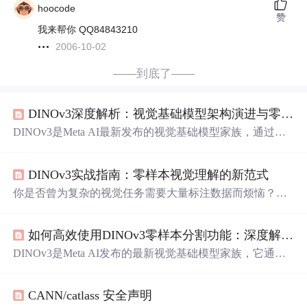
hoocode
赞
我来帮你 QQ84843210
2006-10-02
——到底了——
DINOv3深度解析：视觉基础模型架构演进与零样本分割实战拆解
DINOv3是Meta AI最新发布的视觉基础模型家族，通过自
监督学习技术生成高质量的密集视觉特征，在零样本分割
任务中超越专业模型表现。作为开源的PyTorch实现，DIN
DINOv3实战指南：零样本视觉理解的新范式
Ov3提供了完整的训练和推理代码，让开发者能够轻松实
现无需训练的图像语义分割功能，为计算机视觉领域带来
你是否曾为复杂的视觉任务需要大量标注数据而烦恼？或
革命性的技术突破。 ## 技术架构深度剖析：从设计哲学到
者面对新场景时，模型需要重新训练才能适应？DINOv3正
实现细节 DINOv3基于Vision Transformer架构
是为解决这些问题而生。作为Meta AI最新发布的视觉基础
如何高效使用DINOv3零样本分割功能：深度解析与实战指南
模型，DINOv3通过自监督学习生成高质量密集特征，在零
样本分割、深度估计、目标检测等任务中超越了专业模型
DINOv3是Meta AI发布的最新视觉基础模型家族，它通过
的表现。本文将带你从零开始掌握DINOv3的核心应用，探
自监督学习生成高质量的密集特征，在各种视觉任务上实
索如何在不进行额外训练的情况下，让模型理解新概念和
现了卓越性能。dino.txt作为DINOv3的多模态扩展，实现了
新场景。 ## 为什么
CANN/catlass 安全声明
无需训练的零样本图像分割功能，让开发者能够轻松完成