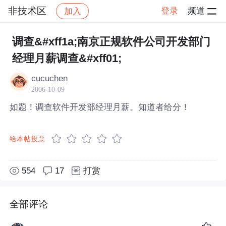
非技术区
登录
频道
加入
帖子详情
社区
非技术区
调查&#xff1a;南京正规软件公司开发部门
经理月薪调查&#xff01;
cucuchen
2006-10-09
如题！调查软件开发部经理月薪。知道者给分！
给本帖投票
554
17
打赏
全部评论