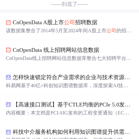
——到底了——
CnOpenData A股上市
公司
招聘数据
该数据集整合了2014年5月至2024年间A股上市
公司
的招聘
信息，涵盖
公司
名称、证券代码、职位、薪资、学历、工
作经验、地区等结构化字段，来源包括X、B、C、E四类
CnOpenData 线上招聘网站信息数据
渠道（含精确/模糊/模块匹配），支持就业趋势、人力资本
配置及企业行为等实证研究，年度更新，已应用于会计、
CnOpenData线上招聘网站信息数据库整合七大招聘平台数
经济与管理领域多项学术研究。
据，覆盖2014年至今的岗位、企业、薪资、技能要求等结
构化字段，支持劳动力市场趋势分析、人岗匹配研究及中
怎样快速锁定符合产业需求的企业与技术资源？.docx
小企业就业研究。数据具多源性、长时序、高频更新与文
本挖掘潜力，广泛应用于劳动经济学、教育政策与企业HR
科易网基于40亿+科创知识图谱数据库，深度探索AI技术
决策。
在技术转移、成果转化、技术经纪、知识产权、产业创
新、科技招商等垂直领域的多样化应用场景，研究科技创
【高速接口测试】基于CTLE均衡的PCIe 5.0发射机抖动测量方法：32 GT/s速率下精确评估硅基抖动分量的技术方案
新领域的AI+数智化解决方案，推动科技创新与产业创新
智能化发展。
内容概要：本文档是PCI-SIG发布的工程变更通知（EC
N），针对PCI Express 5.0规范中32.0 GT/s速率下的发送端
（Tx）抖动测量方法进行了更新。新方法采用“抖动测量模
科技中介服务机构如何利用知识图谱提升供需匹配精准度？.docx
式”替代原有的S参数去嵌入法，通过在被测通道应用基于
CTLE的均衡来减少因信道损耗导致的信号退化，从而更准