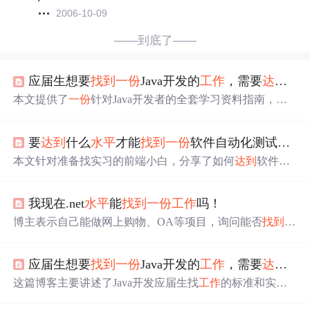
2006-10-09
——到底了——
应届生想要
找到
一份
Java开发的
工作
，需要
达到
什
本文提供了
一份
针对Java开发者的全套学习资料指南，强
调了自学体系化的重要性，包括基础到进阶的课程，以及
面试中常问知识点。还给出了避免学习误区的建议和找寻
要
达到
什么
水平
才能
找到
一份
软件自动化测试的
工
实习项目的经验分享。
本文针对准备找实习的前端小白，分享了如何
达到
软件自
动化测试岗位要求的建议。强调了简历制作、项目经验、
面试准备、基础算法和数据结构、面试心态等方面的重要
我现在.net
水平
能
找到
一份
工作
吗！
性。还提供了
一份
详尽的软件测试工程师知识架构体系
图，涵盖了Linux、Shell脚本、互联网程序原理、数据库、
博主表示自己能做网上购物、OA等项目，询问能否
找到
工
抓包工具、接口测试、Web自动化测试、接口与手机自动
作
，且对工资无要求。
化、敏捷测试、性能测试和安全测试等多个方面，旨在帮
助初学者构建全面的技术体系。
应届生想要
找到
一份
Java开发的
工作
，需要
达到
什
这篇博客主要讲述了Java开发应届生找
工作
的标准和实际
表现。大公司通常要求掌握SSM、Spring Boot或Spring Clo