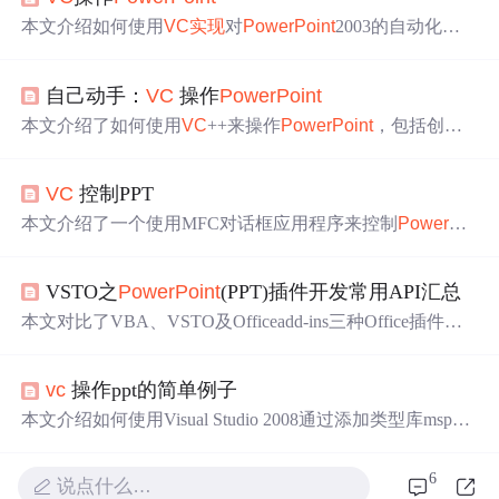
本文介绍如何使用
VC
实现
对
PowerPoint
2003的自动化操
作，包括启动、打开、关闭演示文稿，以及
幻灯片
的播放
控制等功能。
自己动手：
VC
操作
PowerPoint
本文介绍了如何使用
VC
++来操作
PowerPoint
，包括创建
新的
PowerPoint
应用、添加
幻灯片
、插入图片、设置文字
标签和动画效果。通过示例代码详细展示了如何
实现
这一
VC
控制PPT
过程。
本文介绍了一个使用MFC对话框应用程序来控制
PowerPoi
nt
演示的过程。通过自动化接口，
实现
了启动、打开、关
闭PPT文件以及
幻灯片
的播放控制等功能。
VSTO之
PowerPoint
(PPT)插件开发常用API汇总
本文对比了VBA、VSTO及Officeadd-ins三种Office插件开
发方案，最终选择了VSTO作为开发
工具
。详细介绍了使
用VSTO进行PPT插件开发的常用API，包括
幻灯片
操作、
vc
操作ppt的简单例子
字体修改、图片插入等。
本文介绍如何使用Visual Studio 2008通过添加类型库msppt
8.olb来自动化控制
PowerPoint
应用程序，包括启动、打开
演示文稿、运行
幻灯片
放映
等操作。
6
说点什么…