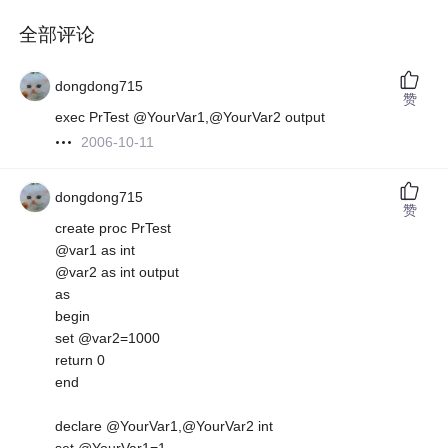
全部评论
dongdong715
赞
exec PrTest @YourVar1,@YourVar2 output
2006-10-11
dongdong715
赞
create proc PrTest
@var1 as int
@var2 as int output
as
begin
set @var2=1000
return 0
end
declare @YourVar1,@YourVar2 int