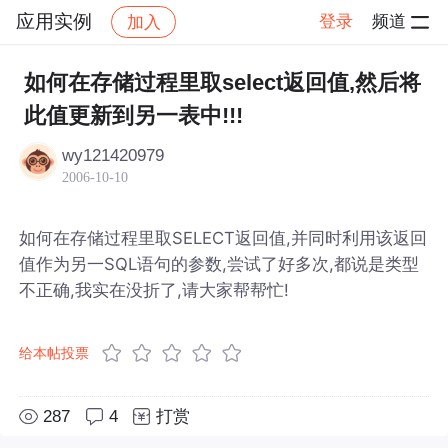
应用实例
登录
频道
加入
帖子详情
社区
应用实例
如何在存储过程里取select返回值,然后将
此值更新到另一表中!!!
wy121420979
2006-10-10
如何在存储过程里取SELECT返回值,并同时利用该返回
值作为另一SQL语句的参数,尝试了好多次,都说是类型
不正确,我实在没折了,请大家帮帮忙!
给本帖投票
287
4
打赏