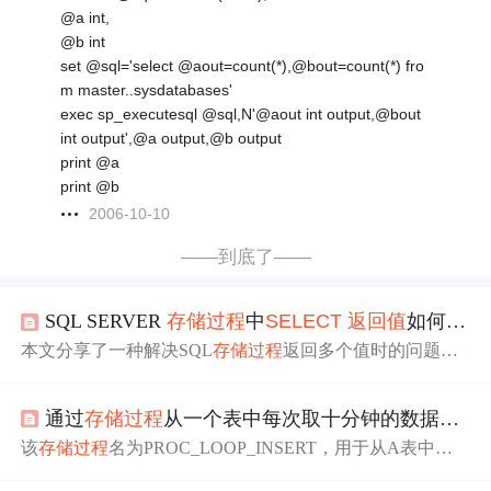
@a int,
@b int
set @sql='select @aout=count(*),@bout=count(*) fro
m master..sysdatabases'
exec sp_executesql @sql,N'@aout int output,@bout
int output',@a output,@b output
print @a
print @b
2006-10-10
——到底了——
SQL SERVER
存储过程
中
SELECT
返回值
如何赋值给变量
本文分享了一种解决SQL
存储过程
返回多个值时的问题。
通过创建表变量接收
存储过程
返回的结果集，再从表变量
中查询所需字段赋值给变量，巧妙地解决了EXEC语句无
通过
存储过程
从一个表中每次取十分钟的数据插入到另一个表
法直接获取
存储过程
返回值
的难题。
该
存储过程
名为PROC_LOOP_INSERT，用于从A表中将
特定时间段内的数据（每次10分钟）插入到B表。它首先