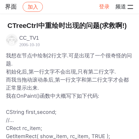
界面
登录
频道
加入
帖子详情
社区
界面
CTreeCtrl中重绘时出现的问题(求救啊!)
CC_TV1
2006-10-10
我想在节点中绘制2行文字.可是出现了一个很奇怪的问
题.
初始化后,第一行文字不会出现,只有第二行文字.
而我当拖动滚动条后,第一行文字和第二行文字才会都
正常显示出来.
我在OnPaint()函数中大概写下如下代码:
CString first,second;
//...
CRect rc_item;
GetItemRect( show_item, rc_item, TRUE );