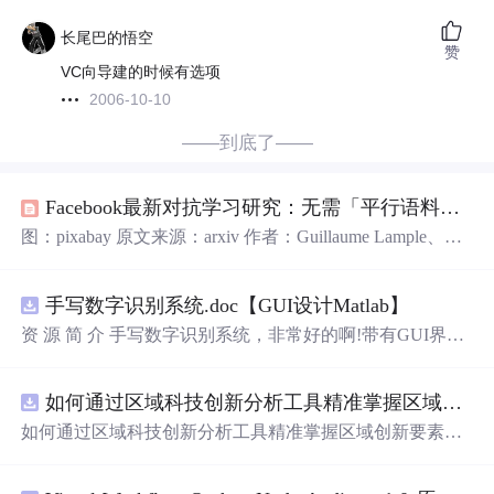
长尾巴的悟空
赞
VC向导建的时候有选项
2006-10-10
——到底了——
Facebook最新对抗学习研究：无需「平行语料库」完成「无监督」机器翻译
图：pixabay 原文来源：arxiv 作者：Guillaume Lample、Lu
dovic Denoyer、Marc’Aurelio Ranzato 「雷克世界」编译：
嗯~阿童木呀、多啦A亮 相信大家都知道，最近在机器翻译
手写数字识别系统.doc【GUI设计Matlab】
领域取得了令人印象深刻的成果，而这主要归功于最近在
深度学习方面所取得巨大进步，以及大规模平行语料库（l
资 源 简 介 手写数字识别系统，非常好的啊!带有GUI界
arge-scale
面，使用方便! 详 情 说 明 用这个手写数字识别系统，你可
以轻松地识别手写数字。这个系统不仅功能强大，而且还
如何通过区域科技创新分析工具精准掌握区域创新要素分布与产业链融合现状？.docx
带有直观的图形用户界面（GUI），非常容易使用。你只
需要将手写数字输入系统，它将立即给出准确的识别结
如何通过区域科技创新分析工具精准掌握区域创新要素分
果。这个系统可以在各种场景中使用，无论是学校、工作
布与产业链融合现状？
还是日常生活，都能为你提供快速和准确的识别服务。它