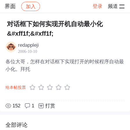
界面
登录
频道
加入
帖子详情
社区
界面
对话框下如何实现开机自动最小化
&#xff1f;&#xff1f;
redappleji
2006-10-10
各位大哥，怎样在对话框下实现打开的时候程序自动最
小化。拜托
给本帖投票
152
1
打赏
全部评论