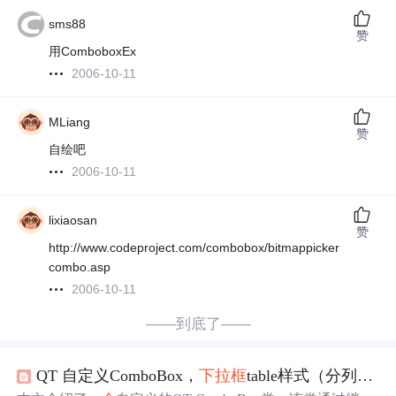
sms88
赞
用ComboboxEx
2006-10-11
MLiang
赞
自绘吧
2006-10-11
lixiaosan
赞
http://www.codeproject.com/combobox/bitmappicker
combo.asp
2006-10-11
——到底了——
QT 自定义ComboBox，
下拉框
table样式（分列），