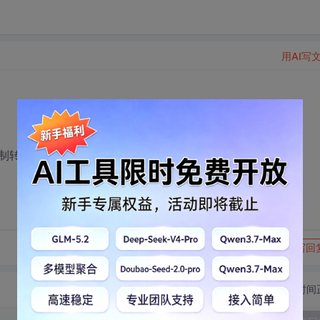
用AI写
强制转换？谢谢。
转发到动态
举报
写回
切换为时间