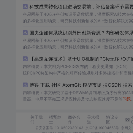
科技成果转化项目进场交易前，评估备案环节需要准
科易网基于40亿+科创知识图谱数据库，深度探索AI技术
的多样化应用场景，研究科技创新领域的AI+数智化解决方
国央企如何系统识别外部创新资源？内部研发体系
科易网基于40亿+科创知识图谱数据库，深度探索AI技术
的多样化应用场景，研究科技创新领域的AI+数智化解决方
【高速互连技术】基于UIO机制的PCIe无序I
内容概要：本文档为PCI-SIG发布的工程变更通知（ECN），介绍
统PCI/PCIe架构中严格的顺序传输规则对多路径拓扑和高性
规则，允许请求方（Requester）自主管理数据顺序，支
O
内容概要：本文研究了基于DPWMA调制与正负序分离的A
量高、电网不平衡工况适应性差及动态响应速度不足等
问题
调制（DPWMA）、正负序分离锁相技术和电网电压前馈控
关动作机制，改善了输出电压电流的谐波特性，而且通过精
关于我
招贤纳
商务合
寻求报
协议专
结果显示，所提出的控制策略能有效降低并网谐波含量，提升
们
士
作
道
区
合人群：具备一定电力电子基础知识和仿真技能的研发人员，
公安备案号11010502030143
京ICP备19004658号
京网文〔
场景及目标：①研究和开发高性能并网逆变器，特别是针对