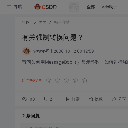
全部
Ada助手
导航
社区
界面
帖子详情
有关强制转换问题？
2006-10-12 09:12:59
yangxp45
请问如何用MessageBox（）显示整数，如何进行
给本帖投票
100
2
打赏
分享
收藏
2 条
回复