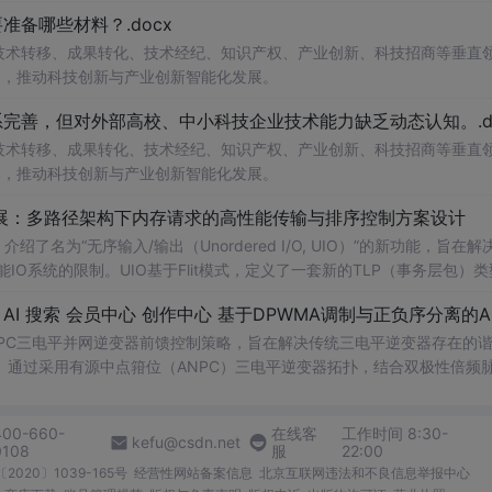
备哪些材料？.docx
在技术转移、成果转化、技术经纪、知识产权、产业创新、科技招商等垂直
案，推动科技创新与产业创新智能化发展。
完善，但对外部高校、中小科技企业技术能力缺乏动态认知。.do
在技术转移、成果转化、技术经纪、知识产权、产业创新、科技招商等垂直
案，推动科技创新与产业创新智能化发展。
/O扩展：多路径架构下内存请求的高性能传输与排序控制方案设计
了名为“无序输入/输出（Unordered I/O, UIO）”的新功能，旨在解
能IO系统的限制。UIO基于Flit模式，定义了一套新的TLP（事务层包）
持多路径路由、提升系统效率并兼容现有生产者-消费者模型。文档详细说明了
NPC三电平并网逆变器前馈控制策略，旨在解决传统三电平逆变器存在的
。通过采用有源中点箝位（ANPC）三电平逆变器拓扑，结合双极性倍频
制，构建了一套一体化的高性能并网控制体系。该体系不仅优化了逆变器
确的相位同步和扰动补偿，显著提高了系统的动态响应能力和抗扰性能。
400-660-
在线客
工作时间 8:30-
锁相精度与系统动态稳定性，确保在复杂电网工况下的高质量稳定并网。 
kefu@csdn.net
0108
服
22:00
尤其是从事新能源发电、储能系统、柔性输电等领域研究的专业人士。 使用
2020〕1039-165号
经营性网站备案信息
北京互联网违法和不良信息举报中心
大功率、高电能质量要求的应用场景；②探索如何通过先进的调制和控