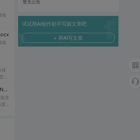
暂无公告
领域
试试用AI创作助手写篇文章吧
cx
+ 用AI写文章
领域
决传
类型和
UI
博客 下载 社区 AtomGit 模型市场 搜CSDN 搜索 AI 搜索 会员中心 创作中心 基于DPWMA调制与正负序分离的ANPC三电平并网逆变器前馈控制策略研究（Simulink仿真实现）
谐波含
脉宽
的开
仿真
适
制策略