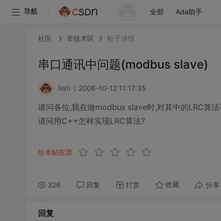
全部
Ada助手
导航
社区
非技术区
帖子详情
串口通讯中问题(modbus slave)
2006-10-12 11:17:35
Jayli
请问各位,我在做modbus slave时,对其中的LR
请问用C++怎样实现LRC算法?
给本帖投票
326
回复
打赏
分享
收藏
回复