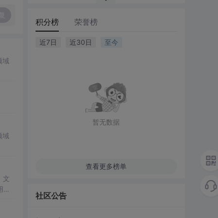
复
积分榜
荣誉榜
近7日
近30日
至今
领域
暂无数据
领域
查看更多榜单
。文
用组
社区公告
题
转
量方