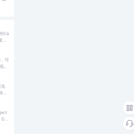
的Ca
o复选
能，可
现bu
开
优化
精准
导致
 Dat