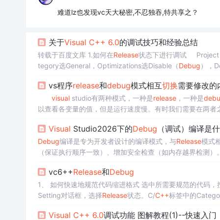
难道lz也发现vc天大秘密,不忍独吞,特共享之？
关于
Visual
C++
6.0
的调试技巧和经验总结
转载于百度文库 1.如何在
Release
状态下进行调试 Project－>
tegory选General，Optimizations选Disable（
Debug
），De
框。
vs程序
release
和
debug
模式相互
切换
需要修改的
visual
studio有两种模式，一种是
release
，一种是
deb
以查看各变量的值，但是运行速度慢。有时我们需要在两者
g，需要用
debug
模式进行调试。将
visual
studio的
release
Visual
Studio2026下的
Debug
（调试）编译是什
顶部菜单栏，选择项目->属性，打开属性页，将配置改为de
Debug
编译是专为开发者设计的编译模式，与
Release
模式
（保证执行顺序一致）、增加安全检查（如内存越界检测）
定位代码问题。而
Release
模式经过高度优化，运行效率高
vc6++
Release
和
Debug
线程执行时序不稳定，
Release
模式则能获得更稳定的执行
Setting对话框，选择
Release
状态。C/
C++
标签中的Category
abase。在Link标签
Visual
C++
6.0
调试功能 图解教程(1)--快速入门