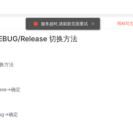
用AI写
服务超时,请刷新页面重试
EBUG/Release 切换方法
 切换方法
ase->确定
ug->确定