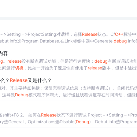
Setting＝>ProjectSetting对话框，选择
Release
状态。C/
C++
标签中
but info选Program Database.在Link标签中选中Generate
debug
inf
内容
ug
。
release
没有断点调试功能，但是运行速度快；
debug
有断点调试功
之间进行
切换
，比如一开始为了速度快而使用了
release
版本，但是中途出
模式变成
debug
，需要修改的地方包括但不限于： 将调试器更换为
debug
打
么？
Release
又是什么？
相对。其主要特点包括：保留完整调试信息（支持断点调试）、关闭代码
。这导致
Debug
模式程序体积大、运行慢且线程调度存在时间抖动，但能
但无法调试。两者在多线程程序中表现差异明显：
Debug
模式因检查代码
结果。开发者应注意
Debug
模式仅用于开发阶段.
1、 如何快速地规范代码缩进格式 选中所需要规范的代码，按shift+F8 2、 如何在
Release
状态下进行调试 Project－>Setting＝>Project
选General，Optimizations选Disable(
Debug
)，Debut info选Program