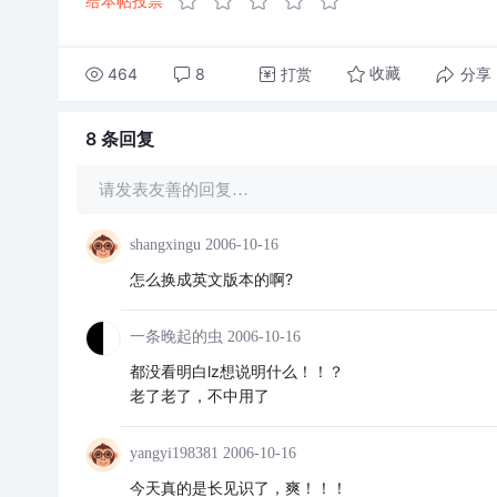
给本帖投票
464
8
打赏
分享
收藏
8 条
回复
请发表友善的回复…
shangxingu
2006-10-16
怎么换成英文版本的啊?
一条晚起的虫
2006-10-16
都没看明白lz想说明什么！！？
老了老了，不中用了
yangyi198381
2006-10-16
今天真的是长见识了，爽！！！