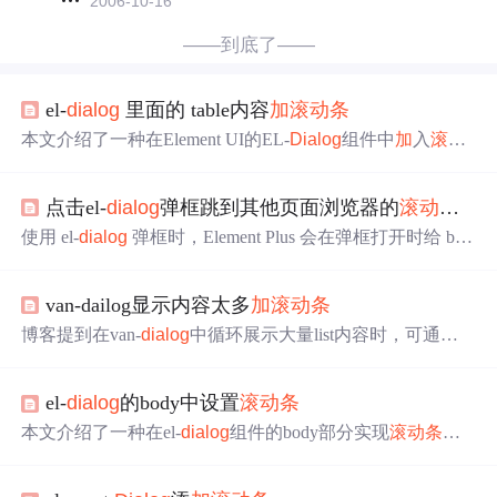
2006-10-16
——到底了——
el-
dialog
里面的 table内容
加
滚动条
本文介绍了一种在Element UI的EL-
Dialog
组件中
加
入
滚动
条
的方法，通过使用EL-Scrollbar组件并设置适当的CSS样
式来改善大量历史数据的展示效果。
点击el-
dialog
弹框跳到其他页面浏览器的
滚动条
消失了
使用 el-
dialog
弹框时，Element Plus 会在弹框打开时给 bod
y 添
加
el-popup-parent–hidden 类隐藏
滚动条
。跳转到其他
页面
滚动条
未恢复，可能是弹框未正确关闭或该类未移
van-dailog显示内容太多
加
滚动条
除。解决办法有关闭弹框、去除类以恢复滚动样式，也可
直接在 body 上
加
。
博客提到在van-
dialog
中循环展示大量list内容时，可通过
添
加
竖向
滚动条
解决。具体做法是设置van-
dialog
的样式，
如height为250px，overflow-y为auto。
el-
dialog
的body中设置
滚动条
本文介绍了一种在el-
dialog
组件的body部分实现
滚动条
的
方法。通过调整CSS样式，包括定位和溢出属性，使得当
内容超出显示区域时可以自动出现垂直
滚动条
。