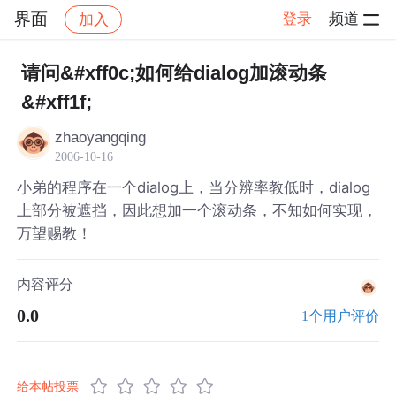
界面
登录
频道
加入
帖子详情
社区
界面
请问&#xff0c;如何给dialog加滚动条
&#xff1f;
zhaoyangqing
2006-10-16
小弟的程序在一个dialog上，当分辨率教低时，dialog
上部分被遮挡，因此想加一个滚动条，不知如何实现，
万望赐教！
内容评分
0.0
1个用户评价
给本帖投票