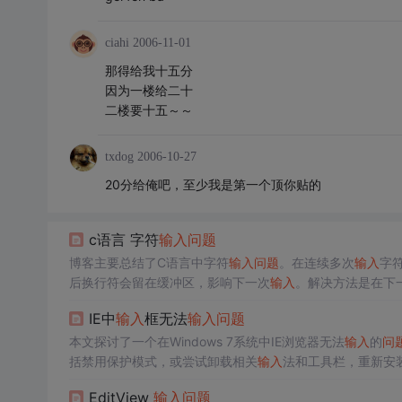
ciahi
2006-11-01
那得给我十五分
因为一楼给二十
二楼要十五～～
txdog
2006-10-27
20分给俺吧，至少我是第一个顶你贴的
c语言 字符
输入
问题
博客主要总结了C语言中字符
输入
问题
。在连续多次
输入
字符
后换行符会留在缓冲区，影响下一次
输入
。解决方法是在下
IE中
输入
框无法
输入
问题
本文探讨了一个在Windows 7系统中IE浏览器无法
输入
的
问
括禁用保护模式，或尝试卸载相关
输入
法和工具栏，重新安装
缓解
输入
问题
。
EditView
输入
问题