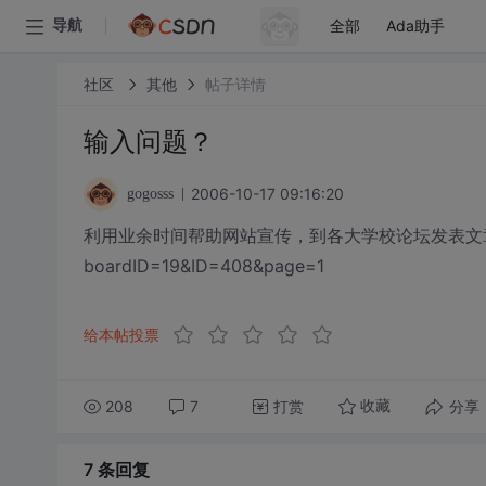
全部
Ada助手
导航
社区
其他
帖子详情
输入问题？
2006-10-17 09:16:20
gogosss
利用业余时间帮助网站宣传，到各大学校论坛发表文章详细请见 htt
boardID=19&ID=408&page=1
给本帖投票
208
7
打赏
分享
收藏
7 条
回复