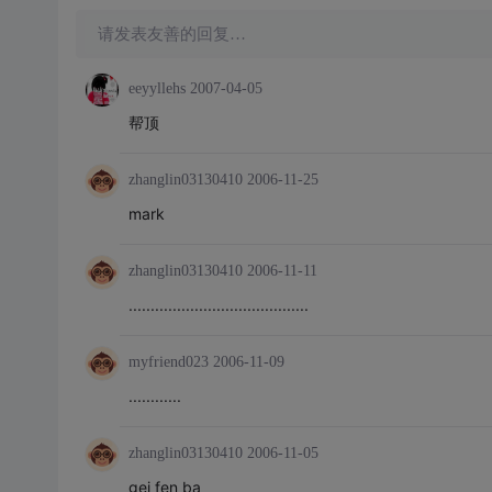
请发表友善的回复…
eeyyllehs
2007-04-05
帮顶
zhanglin03130410
2006-11-25
mark
zhanglin03130410
2006-11-11
.........................................
myfriend023
2006-11-09
............
zhanglin03130410
2006-11-05
gei fen ba