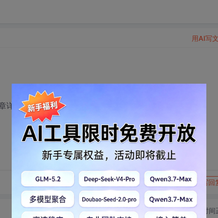
用AI写
p://www.stutg.com/sq/dispbbs.asp?
转发到动态
举报
写回
切换为时间