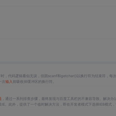
时，代码逻辑看似无误，但因scanf和getchar()以换行符为结束符，每
一次
输入
前吸收掉缓冲区的换行符。
题
，通过一系列排查步骤，最终发现与百度工具栏的不兼容导致。解决办
IE。此外，提供了一个临时解决方法，即在开发者模式下选择IE8模式，