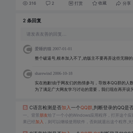
316
2
打赏
分享
收藏
2 条
回复
请发表友善的回复…
爱睡的猫
2007-01-01
整个破逼号,根本加入不了,劝版主不要再弄这些无聊的
sharewind
2006-10-18
实在抱歉!由于网友们的热情参与，导致本QQ群的人
为了满足广大网友学习讨论的需要，我们现在再开设另一个
C语言检测是否
加入
一个
QQ
群
,判断登录的QQ是
一、背景
朋友
给了一个小的Windows应用程序，打开这个
果已经
加入
，则可以继续使用软件，否则就退出这个程序,大
二、分析这里使用fiddler进行抓包看一下，通过抓包结果来看，这个程