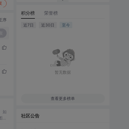
复
积分榜
荣誉榜
正序
近7日
近30日
至今
复
暂无数据
查看更多榜单
。如
社区公告
图：