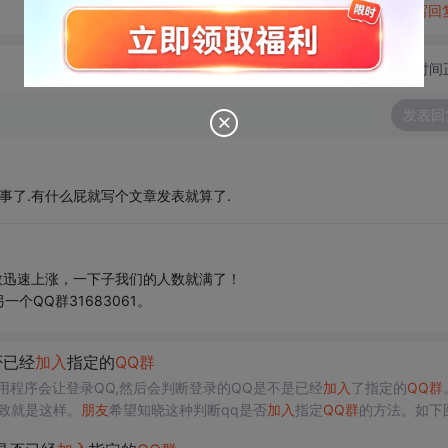
转发到动态
举报
写回
切换为时间
发表回
事了.有什么屁就写个文章发表就算了.
数迅速上涨，一下子我们的人数就满了！
QQ群31683061。
否已经
加入
指定的
QQ
群
应用程序会让登录QQ,然后会判断登录的QQ是不是已经
加入
了指定的
QQ
群
致就是这样。
朋友
希望知晓这种判断qq是否
加入
指定
QQ
群
的方法。如下
序首先访问了http://qun.qzone.qq.com/,然后进行了授权...