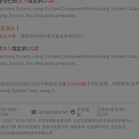
是否已经
加入
指定的
QQ
群
ions.Generic;using System.ComponentModel;using System.Data;
ing System.Text.RegularExpressions...
朋友
加入
！
加入
本
群
，我相信对你的学习是会有帮助的！
经
加入
指定的
QQ
群
ions.Generic;using System.ComponentModel;using System.Data;
ing System.Text.RegularExpressions...
类,可以添加到你们自己项目中限制必须
加入
你
QQ
群
才可以使用。代码简单,高
using System; using System.Text; using S...
400-660-
在线客
工作时间 8:30-
kefu@csdn.net
0108
服
22:00
2020〕1039-165号
经营性网站备案信息
北京互联网违法和不良信息举报中心
me商店下载
账号管理规范
版权与免责声明
版权申诉
出版物许可证
营业执照
026北京创新乐知网络技术有限公司