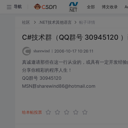
全部
博文收录
A
导航
社区
.NET技术其他语言
帖子详情
C#技术群（QQ群号 3094512
2006-10-17 10:26:11
sharewind
真诚邀请那些在这一行从业的，或具有一定开发经验
分享你精彩的程序人生！
QQ群号 30945120
MSN群sharewind86@hotmail.com
给本帖投票