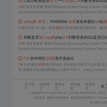
C语言检测是否
加入
一个
QQ
群
,
C#
判断登录的QQ
[
C#
] 纯文本查看 复制代码using System;using System.Collect
System.Drawing;using System.Linq;using System.Text;us
c#
qq
群
群
号
：11069698
欢迎
喜欢和爱好
c#
的
本
群
正在扩大人数，如果
朋友
们对
c#
编程感兴趣的话，建议
判断是否
加入
qq
群
php,
C#
判断登录的QQ是否已
[
C#
] 纯文本查看 复制代码using System;using System.Collect
System.Drawing;using System.Linq;using System.Text;us
C#
软件绑定
QQ
群
类开源放出
C#
软件绑定
QQ
群
类开源放出 周天闲来无事写个公共
喷,有哪里不合理的请回帖让大家学习学习。 
关于我
招贤纳
商务合
寻求报
协议专
们
士
作
道
区
公安备案号11010502030143
京ICP备19004658号
京网文〔
家长监护
网络110报警服务
中国互联网举报中心
Chro
©1999-2