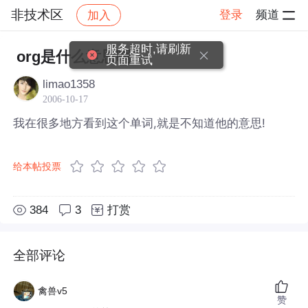
非技术区
登录
频道
加入
帖子详情
社区
非技术区
服务超时,请刷新
org是什么意思啊?
页面重试
limao1358
2006-10-17
我在很多地方看到这个单词,就是不知道他的意思!
给本帖投票
384
3
打赏
全部评论
禽兽v5
赞