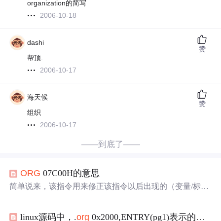
organization的简写
2006-10-18
dashi
赞
帮顶.
2006-10-17
海天候
赞
组织
2006-10-17
——到底了——
ORG
07C00H的意思
简单说来，该指令用来修正该指令以后出现的（变量/标志
的）内存地址，也就是说如果有
ORG
0x12345h，那么在该
指令以后的变量的地址将被修正为0x12345+old_addr。对于
linux源码中，.
org
0x2000,ENTRY(pg1)表示的是
什
DOS中的COM文件，在被DOS装载进内存后，系统会在内